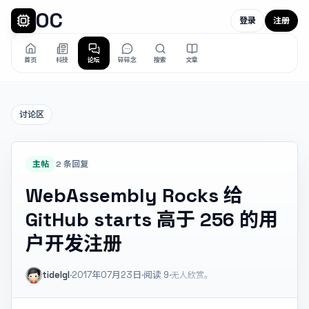
OC
登录
注册
首页
科技
论坛
碎碎念
搜索
文章
讨论区
主帖
2 条回复
WebAssembly Rocks 给
GitHub starts 高于 256 的用
户开发注册
tidelgl
·
2017年07月23日
·
阅读
9
·
无人欣赏。