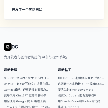
开发了一个笑话网站
OC
为开发者与创作者构建的 AI 知识操作系统。
最新教程
最新帖子
ChatGPT 怎么用？新手 10 分钟上手
你们的Codex额度提前耗完了没？
指南
戒断反应如何？
ChatGPT 能不能写论文？边界在哪
这两天用AI来构建了一个很棒的OC
里
论坛精华区
Gemini 虽好，但真的没必要着急放
复活尘封的Windows Vista
弃 ChatGPT
我每天用 ChatGPT 做的 5 件小事
测试OurCoders能否发布照片
如何使用 Google 的 AI 编程工具
用Claude Code和Codex写代码真
AntiGravity：独立开发者的新时代
的爽，但是App怎么挣钱还是很难啊
一个人如何在两小时内做出三个 iOS
重返OurCoders