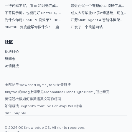
武器
APP？｜AntiGravity + Gemini 3 实
一行代码不写，用 AI 和对话完成一
最近在试一个有趣的 AI 换脸工具，
战完整记录
个完整网站：《图书天堂》实战记录
效果挺不错
不背提示词，也能用好 ChatGPT。
成人大专毕业25岁it零基础，现在想
一个万能提问模板
考软件设计师，有什么好的建议吗，
为什么你用 ChatGPT 没效果？ 90%
开源Multi-agent AI智能体框架
谢谢！
的人第一步就问错了
aevatar.ai，欢迎大家贡献代码
ChatGPT 到底能帮你做什么？一篇
开发了一个笑话网站
给普通人的使用说明
社区
论坛讨论
碎碎念
友情链接
全部帖子
·
powered by tinyfool
·
友情链接
tinyfool的blog
上海泰尼
Mechanica Planet
ByteBriefly
银杏泰克
英语轻松读
如何学英语
英文写作练习
如何赚钱
Tinyfool's Youtube Lab
Wapi WIFI标准
Github
Apple
© 2024 OC Knowledge OS. All rights reserved.