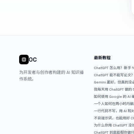
最新教程
OC
ChatGPT 怎么用？新手 
为开发者与创作者构建的 AI 知识操
ChatGPT 能不能写论
作系统。
Gemini 虽好，但真的
ChatGPT
我每天用 ChatGPT 做的
如何使用 Google 的 AI
AntiGravity：独立
一个人如何在两小时内做出
APP？｜AntiGravity + 
一行代码不写，用 AI 
整记录
整网站：《图书天堂》实
不背提示词，也能用好 Ch
万能提问模板
为什么你用 ChatGPT 没效果？ 
人第一步就问错了
ChatGPT 到底能帮你