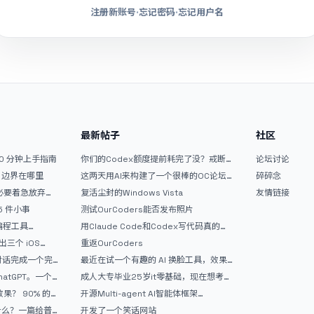
注册新账号
·
忘记密码
·
忘记用户名
最新帖子
社区
10 分钟上手指南
你们的Codex额度提前耗完了没？戒断
论坛讨论
反应如何？
文？边界在哪里
这两天用AI来构建了一个很棒的OC论坛
碎碎念
精华区
没必要着急放弃
复活尘封的Windows Vista
友情链接
 5 件小事
测试OurCoders能否发布照片
 编程工具
用Claude Code和Codex写代码真的
开发者的新时代武器
爽，但是App怎么挣钱还是很难啊
三个 iOS
重返OurCoders
Gemini 3 实战完
和对话完成一个完
最近在试一个有趣的 AI 换脸工具，效果
战记录
挺不错
atGPT。一个
成人大专毕业25岁it零基础，现在想考软
件设计师，有什么好的建议吗，谢谢！
90% 的
开源Multi-agent AI智能体框架
aevatar.ai，欢迎大家贡献代码
做什么？一篇给普
开发了一个笑话网站