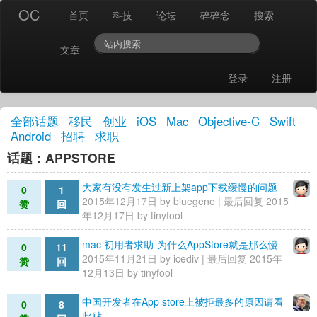
OC
首页
科技
论坛
碎碎念
搜索
文章
登录
注册
全部话题
移民
创业
iOS
Mac
Objective-C
Swift
Android
招聘
求职
话题：APPSTORE
大家有没有发生过新上架app下载缓慢的问题
0
1
2015年12月17日 by
bluegene
| 最后回复 2015
赞
回
年12月17日 by
tinyfool
mac 初用者求助-为什么AppStore就是那么慢
0
11
2015年11月21日 by
icediv
| 最后回复 2015年
赞
回
12月13日 by
tinyfool
中国开发者在App store上被拒最多的原因请看
0
8
此贴