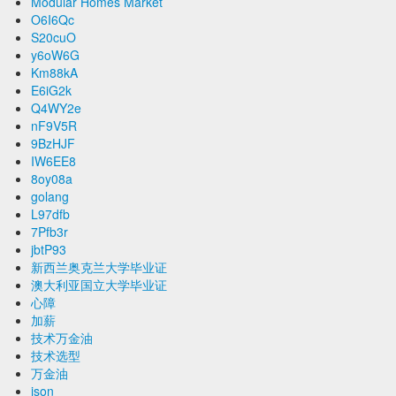
Modular Homes Market
O6I6Qc
S20cuO
y6oW6G
Km88kA
E6iG2k
Q4WY2e
nF9V5R
9BzHJF
IW6EE8
8oy08a
golang
L97dfb
7Pfb3r
jbtP93
新西兰奥克兰大学毕业证
澳大利亚国立大学毕业证
心障
加薪
技术万金油
技术选型
万金油
json