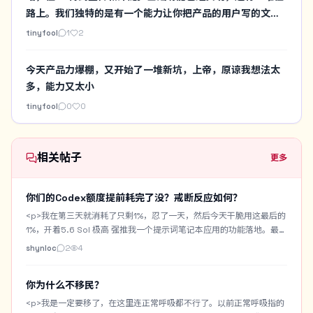
路上。我们独特的是有一个能力让你把产品的用户写的文章
视频也可以列在你的产品页下方。方便更多用户了解，这不
tinyfool
1
2
是想替代你自己的产品页面，而是帮你把做每个产品页各种
复杂的互动都自动化，这个产品页还是可以导流到你自己的
今天产品力爆棚，又开始了一堆新坑，上帝，原谅我想法太
产品页的
多，能力又太小
tinyfool
0
0
相关帖子
更多
你们的Codex额度提前耗完了没？戒断反应如何？
<p>我在第三天就消耗了只剩1%，忍了一天，然后今天干脆用这最后的
1%，开着5.6 Sol 极高 强推我一个提示词笔记本应用的功能落地。最终
用时3小时，居然还是跑完了。但是现在还是出现一些戒断反应，感觉
shynloc
2
4
啥也做不了，就无精打采的，困。</p> <p>我做了一个Prompt
Notebook，专门用来收藏或者记录自己手搓的生图提示词。带
你为什么不移民？
Chrome一键收藏插件。支持AI优化提示词。支持提示词中提取常用字
段作为提示词百科词汇。也自带生图功能用来测提示词。但是要搭配
<p>我是一定要移了，在这里连正常呼吸都不行了。以前正常呼吸指的