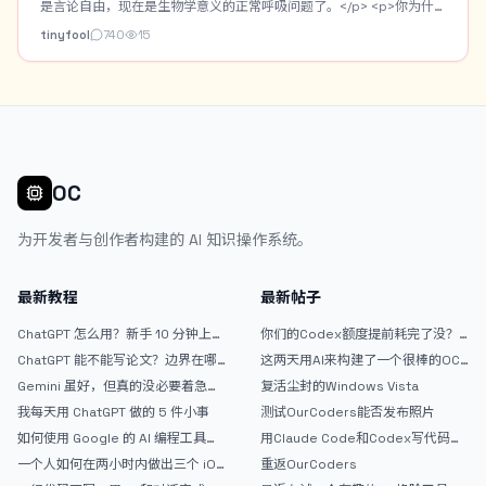
Cloudflare R2+Worker的图床。</p> <p>今天主要是做一个AI模特的
是言论自由，现在是生物学意义的正常呼吸问题了。</p> <p>你为什
资产库。将常用的AI模特固定下来，进行身份设定，以及模特的一些角
么不移民？</p>
tinyfool
740
15
色定妆图。之后生图可以直接调用AI模特自动作为垫图。</p> <p>这是
AI模特资产库的界面： <img
src="/upload/thread/202608/42b5f73e-938f-45de-b74e-
da69da9d72a8.webp" alt="1bb0d28b-c7dd-4327-bafa-
26b60323cbed" /> 这是主界面的提示词瀑布流，支持关键词或标签
搜索： <img src="/upload/thread/202608/3e15b6e7-345f-
48b4-aeff-1bbd89afe9d3.webp" alt="ab998e2f-9ccc-4173-
OC
832f-223aa6c6fa81" /> 这是提示词笔记的预览界面，可以复制提示
词，分享提示词，点击分享还有分享短链：
为开发者与创作者构建的 AI 知识操作系统。
（https://prompt.jintao.co.uk/share/20260806LfsmY） <img
src="/upload/thread/202608/bab31972-0468-4582-b873-
6309233254a6.webp" alt="20260806-201213" /> 可惜现在没额
最新教程
最新帖子
度了，我又不想换模型折腾。现在还有些界面细节和小功能需要落地完
善，可能还要虫子要抓。弄好了，打算放GitHub开源。</p> <p>有朋
ChatGPT 怎么用？新手 10 分钟上手
你们的Codex额度提前耗完了没？
友想试试的么？</p>
指南
戒断反应如何？
ChatGPT 能不能写论文？边界在哪
这两天用AI来构建了一个很棒的OC
里
论坛精华区
Gemini 虽好，但真的没必要着急放
复活尘封的Windows Vista
弃 ChatGPT
我每天用 ChatGPT 做的 5 件小事
测试OurCoders能否发布照片
如何使用 Google 的 AI 编程工具
用Claude Code和Codex写代码真
AntiGravity：独立开发者的新时代
的爽，但是App怎么挣钱还是很难啊
一个人如何在两小时内做出三个 iOS
重返OurCoders
武器
APP？｜AntiGravity + Gemini 3 实