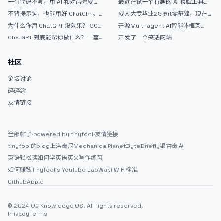
一行代码不写，用 AI 和对话完成一
最近在试一个有趣的 AI 换脸工具，
战完整记录
个完整网站：《图书天堂》实战记录
效果挺不错
不背提示词，也能用好 ChatGPT。
成人大专毕业25岁it零基础，现在想
一个万能提问模板
考软件设计师，有什么好的建议吗，
为什么你用 ChatGPT 没效果？ 90%
开源Multi-agent AI智能体框架
谢谢！
的人第一步就问错了
aevatar.ai，欢迎大家贡献代码
ChatGPT 到底能帮你做什么？一篇
开发了一个笑话网站
给普通人的使用说明
社区
论坛讨论
碎碎念
友情链接
全部帖子
·
powered by tinyfool
·
友情链接
tinyfool的blog
上海泰尼
Mechanica Planet
ByteBriefly
银杏泰克
英语轻松读
如何学英语
英文写作练习
如何赚钱
Tinyfool's Youtube Lab
Wapi WIFI标准
Github
Apple
© 2024 OC Knowledge OS. All rights reserved.
Privacy
Terms