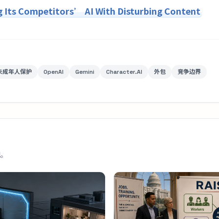
g Its Competitors’ AI With Disturbing Content
未成年人保护
OpenAI
Gemini
Character.AI
外包
竞争边界
配。