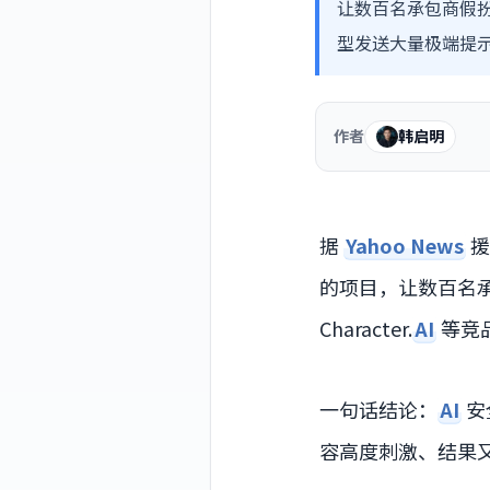
让数百名承包商假扮青少
型发送大量极端提
作者
韩启明
据
Yahoo News
援
的项目，让数百名
Character.
AI
等竞
一句话结论：
AI
安
容高度刺激、结果