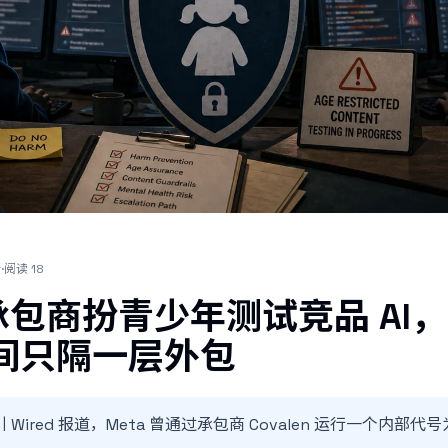
全
·
阅读
18
让承包商扮青少年测试竞品 AI
间只隔一层外包
 援引 Wired 报道，Meta 曾通过承包商 Covalen 运行一个内部代号