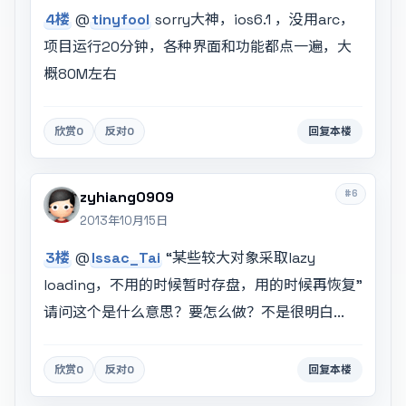
4楼
@
tinyfool
sorry大神，ios6.1 ，没用arc，
项目运行20分钟，各种界面和功能都点一遍，大
概80M左右
欣赏
0
反对
0
回复本楼
#6
zyhiang0909
2013年10月15日
3楼
@
Issac_Tai
“某些较大对象采取lazy
loading，不用的时候暂时存盘，用的时候再恢复”
请问这个是什么意思？要怎么做？不是很明白...
欣赏
0
反对
0
回复本楼