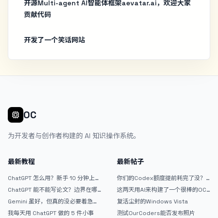
开源Multi-agent AI智能体框架aevatar.ai，欢迎大家
贡献代码
开发了一个笑话网站
OC
为开发者与创作者构建的 AI 知识操作系统。
最新教程
最新帖子
ChatGPT 怎么用？新手 10 分钟上手
你们的Codex额度提前耗完了没？
指南
戒断反应如何？
ChatGPT 能不能写论文？边界在哪
这两天用AI来构建了一个很棒的OC
里
论坛精华区
Gemini 虽好，但真的没必要着急放
复活尘封的Windows Vista
弃 ChatGPT
我每天用 ChatGPT 做的 5 件小事
测试OurCoders能否发布照片