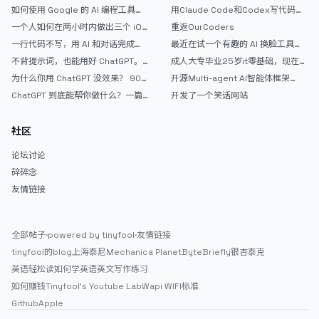
如何使用 Google 的 AI 编程工具
用Claude Code和Codex写代码真
AntiGravity：独立开发者的新时代
的爽，但是App怎么挣钱还是很难啊
一个人如何在两小时内做出三个 iOS
重返OurCoders
武器
APP？｜AntiGravity + Gemini 3 实
一行代码不写，用 AI 和对话完成一
最近在试一个有趣的 AI 换脸工具，
战完整记录
个完整网站：《图书天堂》实战记录
效果挺不错
不背提示词，也能用好 ChatGPT。
成人大专毕业25岁it零基础，现在想
一个万能提问模板
考软件设计师，有什么好的建议吗，
为什么你用 ChatGPT 没效果？ 90%
开源Multi-agent AI智能体框架
谢谢！
的人第一步就问错了
aevatar.ai，欢迎大家贡献代码
ChatGPT 到底能帮你做什么？一篇
开发了一个笑话网站
给普通人的使用说明
社区
论坛讨论
碎碎念
友情链接
全部帖子
·
powered by tinyfool
·
友情链接
tinyfool的blog
上海泰尼
Mechanica Planet
ByteBriefly
银杏泰克
英语轻松读
如何学英语
英文写作练习
如何赚钱
Tinyfool's Youtube Lab
Wapi WIFI标准
Github
Apple