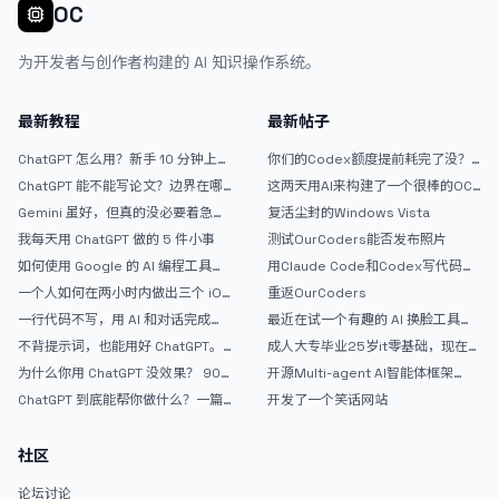
OC
为开发者与创作者构建的 AI 知识操作系统。
最新教程
最新帖子
ChatGPT 怎么用？新手 10 分钟上手
你们的Codex额度提前耗完了没？
指南
戒断反应如何？
ChatGPT 能不能写论文？边界在哪
这两天用AI来构建了一个很棒的OC
里
论坛精华区
Gemini 虽好，但真的没必要着急放
复活尘封的Windows Vista
弃 ChatGPT
我每天用 ChatGPT 做的 5 件小事
测试OurCoders能否发布照片
如何使用 Google 的 AI 编程工具
用Claude Code和Codex写代码真
AntiGravity：独立开发者的新时代
的爽，但是App怎么挣钱还是很难啊
一个人如何在两小时内做出三个 iOS
重返OurCoders
武器
APP？｜AntiGravity + Gemini 3 实
一行代码不写，用 AI 和对话完成一
最近在试一个有趣的 AI 换脸工具，
战完整记录
个完整网站：《图书天堂》实战记录
效果挺不错
不背提示词，也能用好 ChatGPT。
成人大专毕业25岁it零基础，现在想
一个万能提问模板
考软件设计师，有什么好的建议吗，
为什么你用 ChatGPT 没效果？ 90%
开源Multi-agent AI智能体框架
谢谢！
的人第一步就问错了
aevatar.ai，欢迎大家贡献代码
ChatGPT 到底能帮你做什么？一篇
开发了一个笑话网站
给普通人的使用说明
社区
论坛讨论