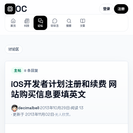
OC
登录
注册
首页
科技
论坛
碎碎念
搜索
文章
讨论区
主帖
8 条回复
iOS开发者计划注册和续费 网
站购买信息要填英文
decimalbell
·
2013年10月29日
·
阅读
13
· 更新于 2013年11月02日
·
无人欣赏。