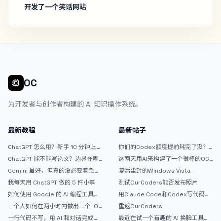
开发了一个笑话网站
OC
为开发者与创作者构建的 AI 知识操作系统。
最新教程
最新帖子
ChatGPT 怎么用？新手 10 分钟上手
你们的Codex额度提前耗完了没？
指南
戒断反应如何？
ChatGPT 能不能写论文？边界在哪
这两天用AI来构建了一个很棒的OC
里
论坛精华区
Gemini 虽好，但真的没必要着急放
复活尘封的Windows Vista
弃 ChatGPT
我每天用 ChatGPT 做的 5 件小事
测试OurCoders能否发布照片
如何使用 Google 的 AI 编程工具
用Claude Code和Codex写代码真
AntiGravity：独立开发者的新时代
的爽，但是App怎么挣钱还是很难啊
一个人如何在两小时内做出三个 iOS
重返OurCoders
武器
APP？｜AntiGravity + Gemini 3 实
一行代码不写，用 AI 和对话完成一
最近在试一个有趣的 AI 换脸工具，