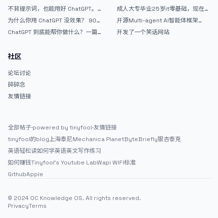
战完整记录
个完整网站：《图书天堂》实战记录
效果挺不错
不背提示词，也能用好 ChatGPT。
成人大专毕业25岁it零基础，现在想
一个万能提问模板
考软件设计师，有什么好的建议吗，
为什么你用 ChatGPT 没效果？ 90%
开源Multi-agent AI智能体框架
谢谢！
的人第一步就问错了
aevatar.ai，欢迎大家贡献代码
ChatGPT 到底能帮你做什么？一篇
开发了一个笑话网站
给普通人的使用说明
社区
论坛讨论
碎碎念
友情链接
全部帖子
·
powered by tinyfool
·
友情链接
tinyfool的blog
上海泰尼
Mechanica Planet
ByteBriefly
银杏泰克
英语轻松读
如何学英语
英文写作练习
如何赚钱
Tinyfool's Youtube Lab
Wapi WIFI标准
Github
Apple
© 2024 OC Knowledge OS. All rights reserved.
Privacy
Terms