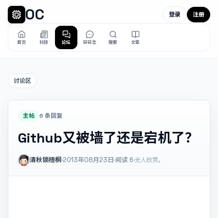
OC
登录
注册
首页
科技
论坛
碎碎念
搜索
文章
讨论区
主帖
6 条回复
Github又被墙了还是宕机了？
清秋锁梧桐
·
2013年08月23日
·
阅读
6
·
无人欣赏。