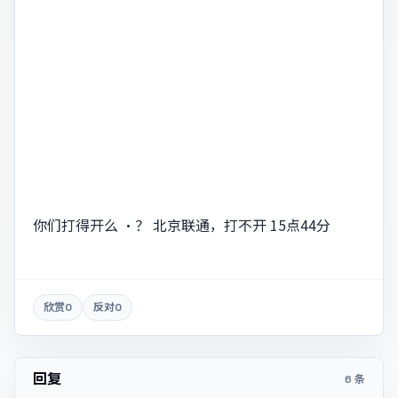
你们打得开么 ·？ 北京联通，打不开 15点44分
欣赏
0
反对
0
回复
6 条