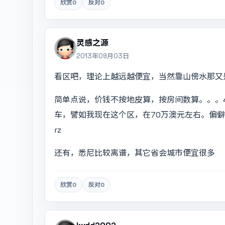
欣赏
0
反对
0
灵感之源
2013年09月03日
看区吧，理论上越远越便宜，当然靠山傍水那又
简单点说，价钱不按地皮算，按房间数算。。。
车，譬如我现在这个区，在70万澳元左右。偏
rz
还有，悉尼比较离谱，其它省会城市便宜很多
欣赏
0
反对
0