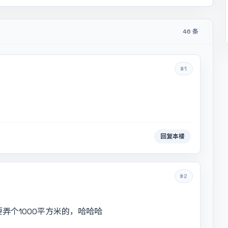
46 条
#1
回复本楼
#2
要弄个1000平方米的，哈哈哈