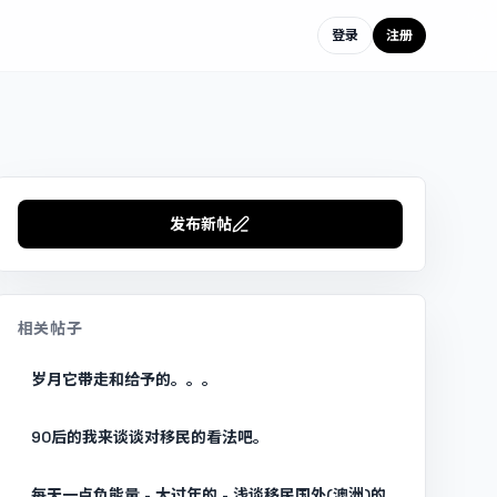
登录
注册
发布新帖
相关帖子
岁月它带走和给予的。。。
90后的我来谈谈对移民的看法吧。
每天一点负能量 - 大过年的 - 浅谈移民国外(澳洲)的