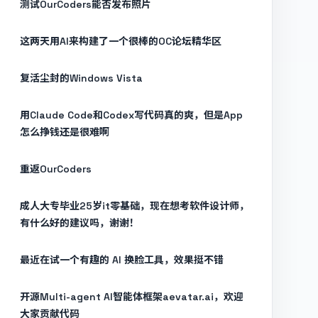
测试OurCoders能否发布照片
这两天用AI来构建了一个很棒的OC论坛精华区
复活尘封的Windows Vista
用Claude Code和Codex写代码真的爽，但是App
怎么挣钱还是很难啊
重返OurCoders
成人大专毕业25岁it零基础，现在想考软件设计师，
有什么好的建议吗，谢谢！
最近在试一个有趣的 AI 换脸工具，效果挺不错
开源Multi-agent AI智能体框架aevatar.ai，欢迎
大家贡献代码