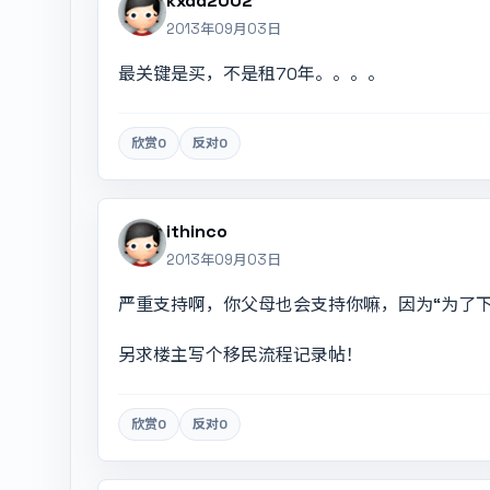
kxdd2002
2013年09月03日
最关键是买，不是租70年。。。。
欣赏
0
反对
0
ithinco
2013年09月03日
严重支持啊，你父母也会支持你嘛，因为“为了下
另求楼主写个移民流程记录帖！
欣赏
0
反对
0