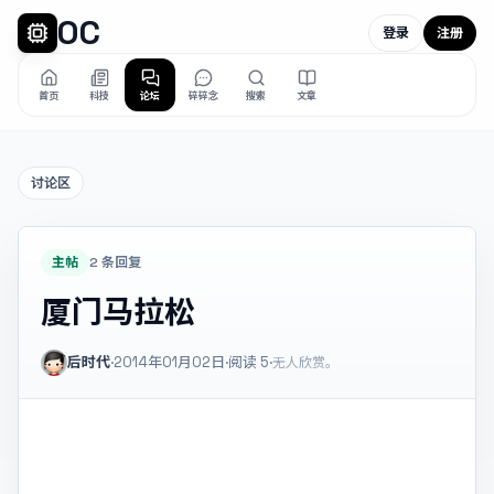
OC
登录
注册
首页
科技
论坛
碎碎念
搜索
文章
讨论区
主帖
2 条回复
厦门马拉松
后时代
·
2014年01月02日
·
阅读
5
·
无人欣赏。