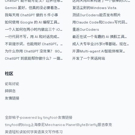
ChatGPT 能不能写论文？边界在哪
这两天用AI来构建了一个很棒的OC
里
论坛精华区
Gemini 虽好，但真的没必要着急放
复活尘封的Windows Vista
弃 ChatGPT
我每天用 ChatGPT 做的 5 件小事
测试OurCoders能否发布照片
如何使用 Google 的 AI 编程工具
用Claude Code和Codex写代码真
AntiGravity：独立开发者的新时代
的爽，但是App怎么挣钱还是很难啊
一个人如何在两小时内做出三个 iOS
重返OurCoders
武器
APP？｜AntiGravity + Gemini 3 实
一行代码不写，用 AI 和对话完成一
最近在试一个有趣的 AI 换脸工具，
战完整记录
个完整网站：《图书天堂》实战记录
效果挺不错
不背提示词，也能用好 ChatGPT。
成人大专毕业25岁it零基础，现在想
一个万能提问模板
考软件设计师，有什么好的建议吗，
为什么你用 ChatGPT 没效果？ 90%
开源Multi-agent AI智能体框架
谢谢！
的人第一步就问错了
aevatar.ai，欢迎大家贡献代码
ChatGPT 到底能帮你做什么？一篇
开发了一个笑话网站
给普通人的使用说明
社区
论坛讨论
碎碎念
友情链接
全部帖子
·
powered by tinyfool
·
友情链接
tinyfool的blog
上海泰尼
Mechanica Planet
ByteBriefly
银杏泰克
英语轻松读
如何学英语
英文写作练习