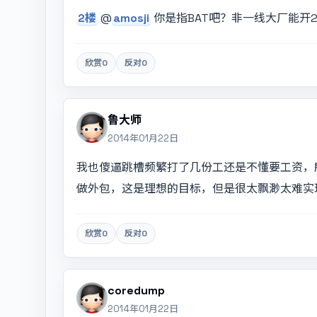
2楼
@
amosji
你是指BAT吧？非一线大厂能开2
欣赏
0
反对
0
鲁大师
2014年01月22日
我也傻逼跳槽频繁打了几份工还是不懂要工资，所以自己
做外包，这是理想的目标，但是很太飘渺太难实
欣赏
0
反对
0
coredump
2014年01月22日