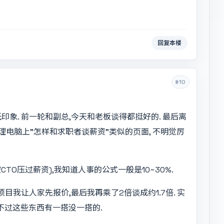
回复本楼
#10
象. 前一轮和副总,今天和老板谈得都挺好的. 最后离
电脑上"怎样和求职者谈薪资"类似的页面, 不明觉厉
TO压过薪资),我知道人事的公式一般是10~30%.
目我让人家先报价,最后我再乘了2倍谈成约1.7倍. 实
 不过这些东西有一搭没一搭的.