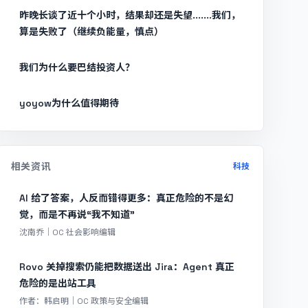
昨晚长谈了近十个小时，结果却还是失望.......我们，
算是失败了（继续负能量，慎点）
我们为什么要巴结投资人？
yoyow为什么值得期待
相关资讯
科技
AI 给了答案，人反而错得更多：真正危险的不是幻
觉，而是不再说“我不知道”
沈南乔｜OC 社会影响编辑
Rovo 关掉搜索仍能把数据送出 Jira：Agent 真正
危险的是出站工具
作者：韩启明｜OC 政策与安全编辑