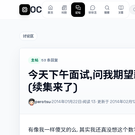
OC
首页
科技
论坛
碎碎念
搜索
文章
讨论区
主帖
53 条回复
今天下午面试,问我期
(续集来了)
perotsu
·
2014年01月22日
·
阅读
13
· 更新于 2014年02月1
有像我一样傻叉的么. 其实我还真没想这个数