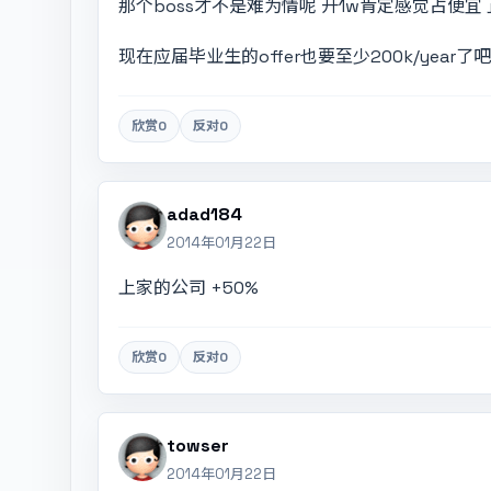
那个boss才不是难为情呢 开1w肯定感觉占便宜
现在应届毕业生的offer也要至少200k/year了
欣赏
0
反对
0
adad184
2014年01月22日
上家的公司 +50%
欣赏
0
反对
0
towser
2014年01月22日