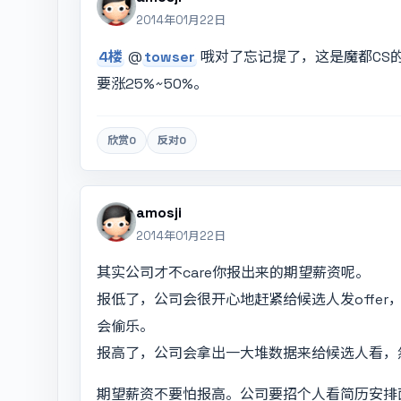
2014年01月22日
4楼
@
towser
哦对了忘记提了，这是魔都CS的
要涨25%~50%。
欣赏
0
反对
0
amosji
2014年01月22日
其实公司才不care你报出来的期望薪资呢。
报低了，公司会很开心地赶紧给候选人发offer，
会偷乐。
报高了，公司会拿出一大堆数据来给候选人看，然
期望薪资不要怕报高。公司要招个人看简历安排面