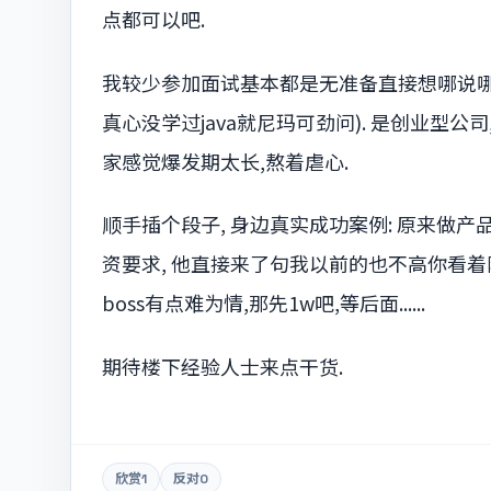
点都可以吧.
我较少参加面试基本都是无准备直接想哪说哪了
真心没学过java就尼玛可劲问). 是创业型公
家感觉爆发期太长,熬着虐心.
顺手插个段子, 身边真实成功案例: 原来做产品
资要求, 他直接来了句我以前的也不高你看着
boss有点难为情,那先1w吧,等后面......
期待楼下经验人士来点干货.
欣赏
1
反对
0