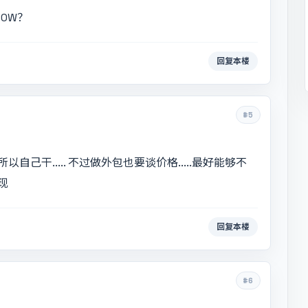
0W？
回复本楼
#5
干..... 不过做外包也要谈价格.....最好能够不
现
回复本楼
#6