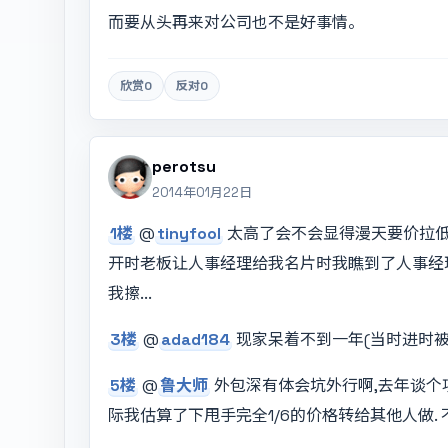
而要从头再来对公司也不是好事情。
欣赏
0
反对
0
perotsu
2014年01月22日
1楼
@
tinyfool
太高了会不会显得漫天要价拉低印
开时老板让人事经理给我名片时我瞧到了人事经理
我擦...
3楼
@
adad184
现家呆着不到一年(当时进时被C
5楼
@
鲁大师
外包深有体会坑外行啊,去年谈个项
际我估算了下甩手完全1/6的价格转给其他人做.