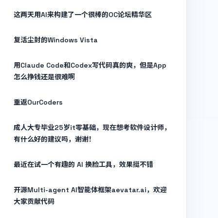
这两天用AI来构建了一个很棒的OC论坛精华区
复活尘封的Windows Vista
用Claude Code和Codex写代码真的爽，但是App
怎么挣钱还是很难啊
重返OurCoders
成人大专毕业25岁it零基础，现在想考软件设计师，
有什么好的建议吗，谢谢！
最近在试一个有趣的 AI 换脸工具，效果挺不错
开源Multi-agent AI智能体框架aevatar.ai，欢迎
大家贡献代码