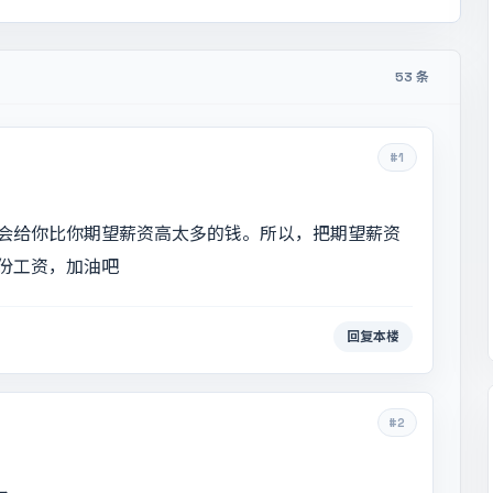
53 条
#1
会给你比你期望薪资高太多的钱。所以，把期望薪资
份工资，加油吧
回复本楼
#2