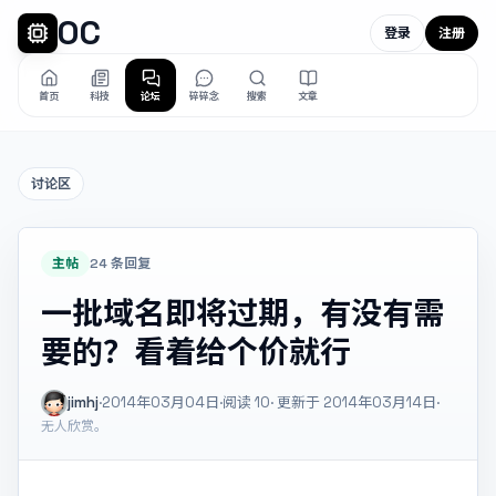
OC
登录
注册
首页
科技
论坛
碎碎念
搜索
文章
讨论区
主帖
24 条回复
一批域名即将过期，有没有需
要的？看着给个价就行
jimhj
·
2014年03月04日
·
阅读
10
· 更新于 2014年03月14日
·
无人欣赏。