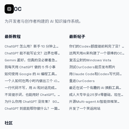
OC
为开发者与创作者构建的 AI 知识操作系统。
最新教程
最新帖子
ChatGPT 怎么用？新手 10 分钟上手
你们的Codex额度提前耗完了没？
指南
戒断反应如何？
ChatGPT 能不能写论文？边界在哪
这两天用AI来构建了一个很棒的OC
里
论坛精华区
Gemini 虽好，但真的没必要着急放
复活尘封的Windows Vista
弃 ChatGPT
我每天用 ChatGPT 做的 5 件小事
测试OurCoders能否发布照片
如何使用 Google 的 AI 编程工具
用Claude Code和Codex写代码真
AntiGravity：独立开发者的新时代
的爽，但是App怎么挣钱还是很难啊
一个人如何在两小时内做出三个 iOS
重返OurCoders
武器
APP？｜AntiGravity + Gemini 3 实
一行代码不写，用 AI 和对话完成一
最近在试一个有趣的 AI 换脸工具，
战完整记录
个完整网站：《图书天堂》实战记录
效果挺不错
不背提示词，也能用好 ChatGPT。
成人大专毕业25岁it零基础，现在想
一个万能提问模板
考软件设计师，有什么好的建议吗，
为什么你用 ChatGPT 没效果？ 90%
开源Multi-agent AI智能体框架
谢谢！
的人第一步就问错了
aevatar.ai，欢迎大家贡献代码
ChatGPT 到底能帮你做什么？一篇
开发了一个笑话网站
给普通人的使用说明
社区