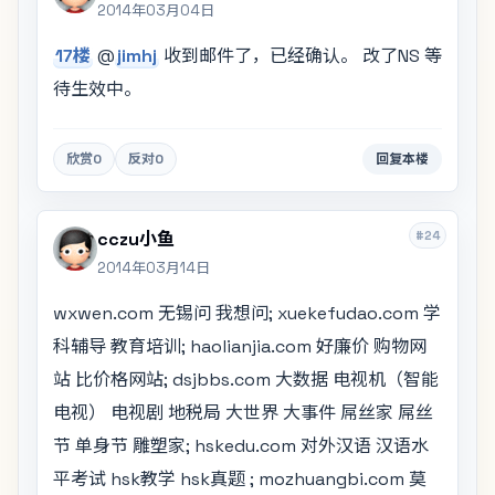
2014年03月04日
17楼
@
jimhj
收到邮件了，已经确认。 改了NS 等
待生效中。
欣赏
0
反对
0
回复本楼
#24
cczu小鱼
2014年03月14日
wxwen.com 无锡问 我想问; xuekefudao.com 学
科辅导 教育培训; haolianjia.com 好廉价 购物网
站 比价格网站; dsjbbs.com 大数据 电视机（智能
电视） 电视剧 地税局 大世界 大事件 屌丝家 屌丝
节 单身节 雕塑家; hskedu.com 对外汉语 汉语水
平考试 hsk教学 hsk真题 ; mozhuangbi.com 莫