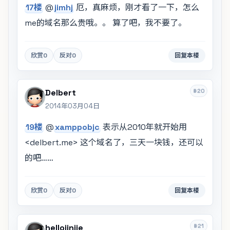
17楼
@
jimhj
厄，真麻烦，刚才看了一下，怎么
me的域名那么贵哦。。 算了吧，我不要了。
欣赏
0
反对
0
回复本楼
#20
Delbert
2014年03月04日
19楼
@
xamppobjc
表示从2010年就开始用
<delbert.me> 这个域名了，三天一块钱，还可以
的吧……
欣赏
0
反对
0
回复本楼
#21
hellojinjie