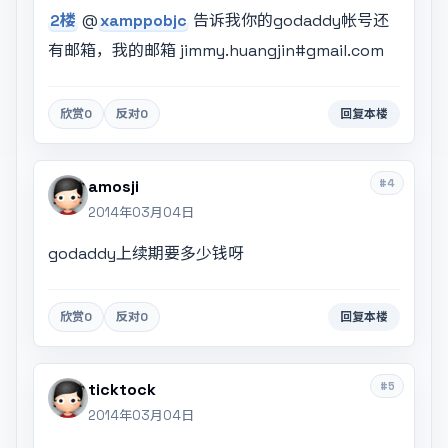
2楼
@
xamppobjc
告诉我你的godaddy帐号还
有邮箱，我的邮箱
jimmy.huangjin#gmail.com
欣赏
0
反对
0
回复本楼
#4
amosji
2014年03月04日
godaddy上续期要多少钱呀
欣赏
0
反对
0
回复本楼
#5
ticktock
2014年03月04日