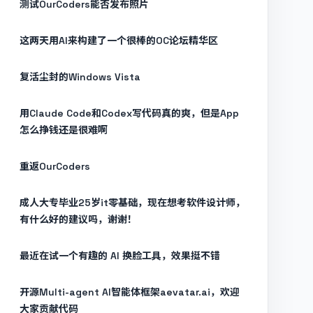
测试OurCoders能否发布照片
这两天用AI来构建了一个很棒的OC论坛精华区
复活尘封的Windows Vista
用Claude Code和Codex写代码真的爽，但是App
怎么挣钱还是很难啊
重返OurCoders
成人大专毕业25岁it零基础，现在想考软件设计师，
有什么好的建议吗，谢谢！
最近在试一个有趣的 AI 换脸工具，效果挺不错
开源Multi-agent AI智能体框架aevatar.ai，欢迎
大家贡献代码