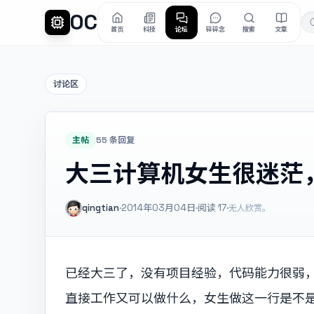
OC
首页
科技
论坛
碎碎念
搜索
文章
讨论区
主帖
55 条回复
大三计算机女生很迷茫
qingtian
·
2014年03月04日
·
阅读
17
·
无人欣赏。
已经大三了，没有项目经验，代码能力很弱
直接工作又可以做什么，女生做这一行是不