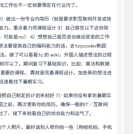
找工作也不一定就要限定在行业内了。
 2）做出一份专业内简历（就是要求职互联网开发或技
能力。重点着力项课程设计 3）自己感觉以下这份简
可能是no） 4）想想自己是否适合做运营类的工作
法要提高自己的编码能力的话，去topcoder刷题
想法。做了可以看看tc 的 wiki，外国人描述想法的过程
道就可以了。期间复习下基础知识，比如：算法和数据
门比较重要的课程。 再就是完善课程设计。加些新的想法进
投递着找下暑期实习。
按照自己制定的计划来就好 7）如果你没有拿到暑期实
招之前，再次更新你的简历。确保一般的IT／互联网
试过了，接下来就看自己的综合能力和运气了。
净的个人照片，最好请别人帮你拍一些（用相机拍，手机