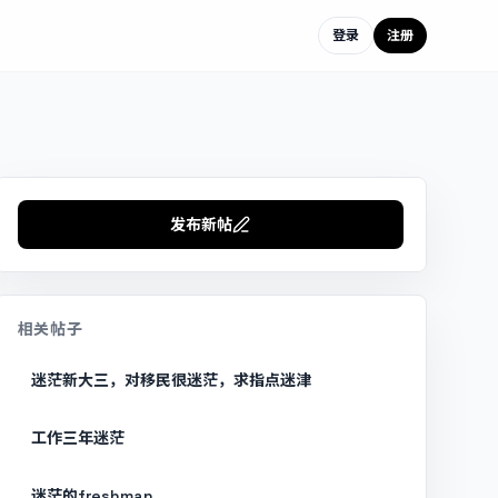
登录
注册
发布新帖
相关帖子
迷茫新大三，对移民很迷茫，求指点迷津
工作三年迷茫
迷茫的freshman