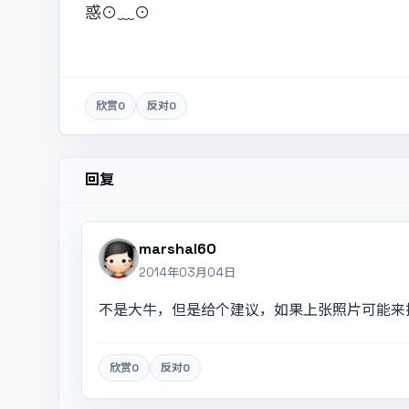
惑⊙﹏⊙
欣赏
0
反对
0
回复
marshal60
2014年03月04日
不是大牛，但是给个建议，如果上张照片可能来
欣赏
0
反对
0