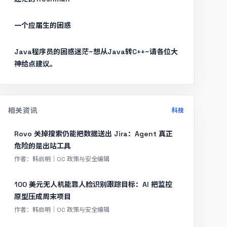
一个应届生的困惑
Java程序员的困惑迷茫~想从Java转C++~请各位大
神给点建议。
相关资讯
科技
Rovo 关掉搜索仍能把数据送出 Jira：Agent 真正
危险的是出站工具
作者：韩启明｜OC 政策与安全编辑
100 美元无人机能靠人脸识别跟踪目标：AI 把监控
原型压成周末项目
作者：韩启明｜OC 政策与安全编辑