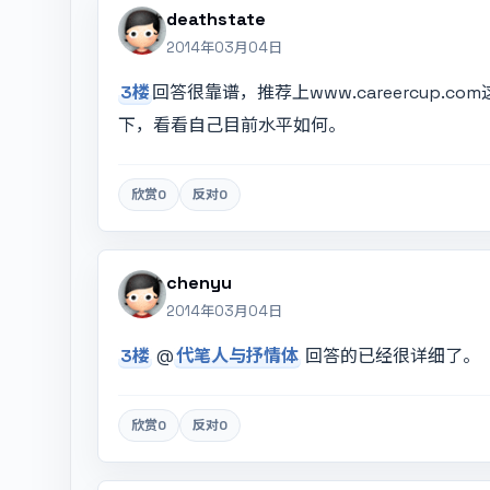
deathstate
2014年03月04日
3楼
回答很靠谱，推荐上www.careercup
下，看看自己目前水平如何。
欣赏
0
反对
0
chenyu
2014年03月04日
3楼
@
代笔人与抒情体
回答的已经很详细了。
欣赏
0
反对
0