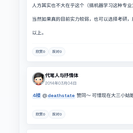
人方其实也不大在乎这个（搞机器学习这种专业
当然如果真的目前实力较弱，也可以选择考研，
以上。
欣赏
0
反对
0
代笔人与抒情体
2014年03月04日
4楼
@
deathstate
赞同～ 可惜现在大三小姑
欣赏
0
反对
0