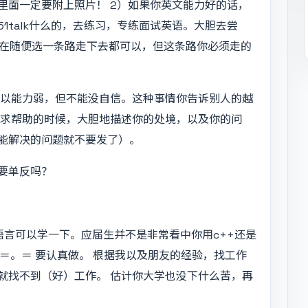
里面一定要附上照片！ 2）如果你英文能力好的话，
1talk什么的，去练习，专练面试英语。大胆去尝
现在随便选一条路走下去都可以，但这条路你必须走的
可以能力弱，但不能没自信。这种事情你告诉别人的越
寻求帮助的时候，大胆地描述你的处境，以及你的问
能解决的问题就不要发了）。
要单反吗？
的语言可以学一下。应届生并不是非常看中你用c++还是
 ＝。＝ 要认真做。 根据我以及朋友的经验，找工作
就找不到（好）工作。 估计你大学也没下什么苦，再