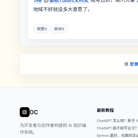
5楼
@
要敲代码的文科女
我考过研，离川大差
地域不好就没多大意思了。
欣赏
0
反对
0
请
登
最新教程
OC
ChatGPT 怎么用？新手 
为开发者与创作者构建的 AI 知识操
ChatGPT 能不能写论
作系统。
Gemini 虽好，但真的