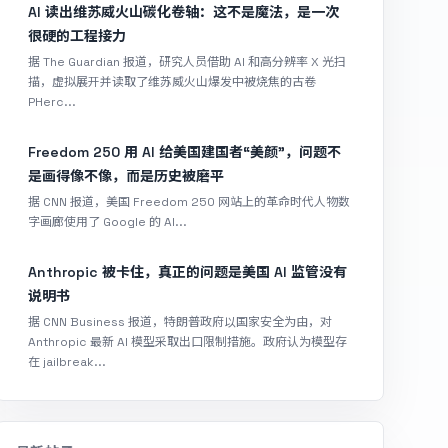
AI 读出维苏威火山碳化卷轴：这不是魔法，是一次
很硬的工程接力
据 The Guardian 报道，研究人员借助 AI 和高分辨率 X 光扫
描，虚拟展开并读取了维苏威火山爆发中被烧焦的古卷
PHerc...
Freedom 250 用 AI 给美国建国者“美颜”，问题不
是画得像不像，而是历史被磨平
据 CNN 报道，美国 Freedom 250 网站上的革命时代人物数
字画廊使用了 Google 的 AI...
Anthropic 被卡住，真正的问题是美国 AI 监管没有
说明书
据 CNN Business 报道，特朗普政府以国家安全为由，对
Anthropic 最新 AI 模型采取出口限制措施。政府认为模型存
在 jailbreak...