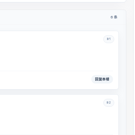
6 条
#1
回复本楼
#2