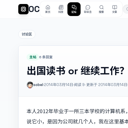
OC
首页
科技
论坛
碎碎念
搜索
文章
讨论区
主帖
6 条回复
出国读书 or 继续工作
sobel
·
2014年03月14日
·
阅读
9
· 更新于 2014年03月14日
本人2012年毕业于一所三本学校的计算机
说它小，是因为公司就几个人，我在这里基