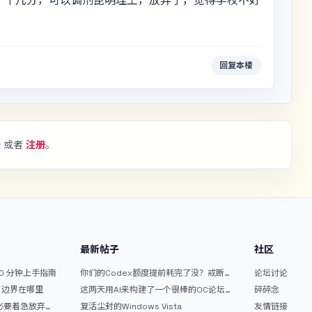
了十几分，可以调剂昆明理工，放弃了，觉得学校不好
回复本楼
录
或者
注册
。
最新帖子
社区
10 分钟上手指南
你们的Codex额度提前耗完了没？戒断
论坛讨论
反应如何？
文？边界在哪里
这两天用AI来构建了一个很棒的OC论坛
碎碎念
精华区
没必要着急放弃
复活尘封的Windows Vista
友情链接