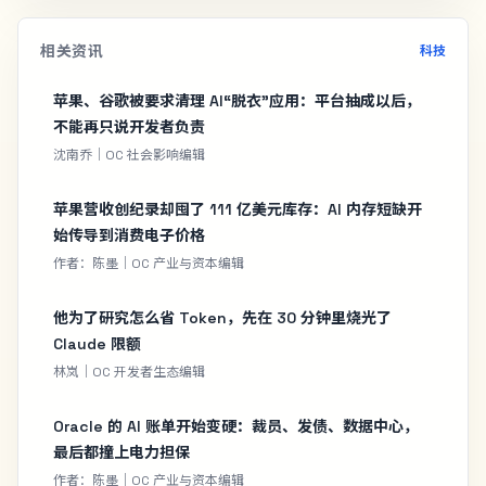
相关资讯
科技
苹果、谷歌被要求清理 AI“脱衣”应用：平台抽成以后，
不能再只说开发者负责
沈南乔｜OC 社会影响编辑
苹果营收创纪录却囤了 111 亿美元库存：AI 内存短缺开
始传导到消费电子价格
作者：陈墨｜OC 产业与资本编辑
他为了研究怎么省 Token，先在 30 分钟里烧光了
Claude 限额
林岚｜OC 开发者生态编辑
Oracle 的 AI 账单开始变硬：裁员、发债、数据中心，
最后都撞上电力担保
作者：陈墨｜OC 产业与资本编辑