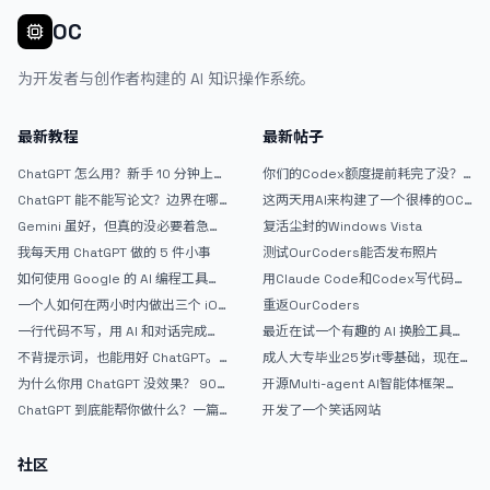
OC
为开发者与创作者构建的 AI 知识操作系统。
最新教程
最新帖子
ChatGPT 怎么用？新手 10 分钟上手
你们的Codex额度提前耗完了没？
指南
戒断反应如何？
ChatGPT 能不能写论文？边界在哪
这两天用AI来构建了一个很棒的OC
里
论坛精华区
Gemini 虽好，但真的没必要着急放
复活尘封的Windows Vista
弃 ChatGPT
我每天用 ChatGPT 做的 5 件小事
测试OurCoders能否发布照片
如何使用 Google 的 AI 编程工具
用Claude Code和Codex写代码真
AntiGravity：独立开发者的新时代
的爽，但是App怎么挣钱还是很难啊
一个人如何在两小时内做出三个 iOS
重返OurCoders
武器
APP？｜AntiGravity + Gemini 3 实
一行代码不写，用 AI 和对话完成一
最近在试一个有趣的 AI 换脸工具，
战完整记录
个完整网站：《图书天堂》实战记录
效果挺不错
不背提示词，也能用好 ChatGPT。
成人大专毕业25岁it零基础，现在想
一个万能提问模板
考软件设计师，有什么好的建议吗，
为什么你用 ChatGPT 没效果？ 90%
开源Multi-agent AI智能体框架
谢谢！
的人第一步就问错了
aevatar.ai，欢迎大家贡献代码
ChatGPT 到底能帮你做什么？一篇
开发了一个笑话网站
给普通人的使用说明
社区