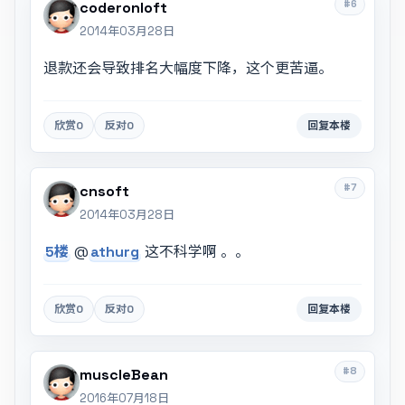
#6
coderonloft
2014年03月28日
退款还会导致排名大幅度下降，这个更苦逼。
欣赏
0
反对
0
回复本楼
#7
cnsoft
2014年03月28日
5楼
@
athurg
这不科学啊 。。
欣赏
0
反对
0
回复本楼
#8
muscleBean
2016年07月18日