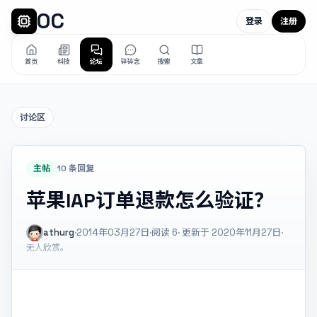
OC
登录
注册
首页
科技
论坛
碎碎念
搜索
文章
讨论区
主帖
10 条回复
苹果IAP订单退款怎么验证？
athurg
·
2014年03月27日
·
阅读
6
· 更新于 2020年11月27日
·
无人欣赏。