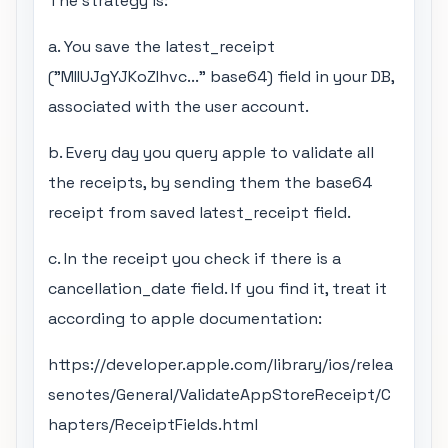
The strategy is:
a. You save the latest_receipt
("MIIUJgYJKoZIhvc..." base64) field in your DB,
associated with the user account.
b. Every day you query apple to validate all
the receipts, by sending them the base64
receipt from saved latest_receipt field.
c. In the receipt you check if there is a
cancellation_date field. If you find it, treat it
according to apple documentation:
https://developer.apple.com/library/ios/relea
senotes/General/ValidateAppStoreReceipt/C
hapters/ReceiptFields.html