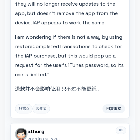
they will no longer receive updates to the
app, but doesn't remove the app from the
device. IAP appears to work the same.
I am wondering if there is not a way by using
restoreCompletedTransactions to check for
the iAP purchase, but this would pop up a
request for the user's iTunes password, so its
use is limited."
退款并不会影响使用 只不过不能更新..
欣赏
0
反对
0
回复本楼
#2
athurg
2014年03月27日