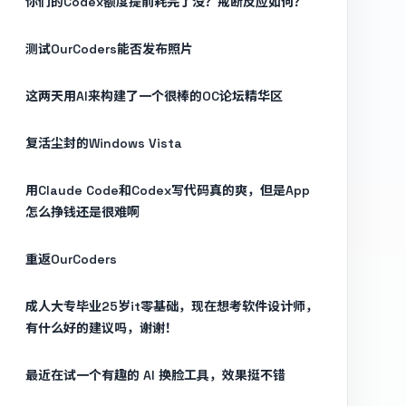
你们的Codex额度提前耗完了没？戒断反应如何？
测试OurCoders能否发布照片
这两天用AI来构建了一个很棒的OC论坛精华区
复活尘封的Windows Vista
用Claude Code和Codex写代码真的爽，但是App
怎么挣钱还是很难啊
重返OurCoders
成人大专毕业25岁it零基础，现在想考软件设计师，
有什么好的建议吗，谢谢！
最近在试一个有趣的 AI 换脸工具，效果挺不错