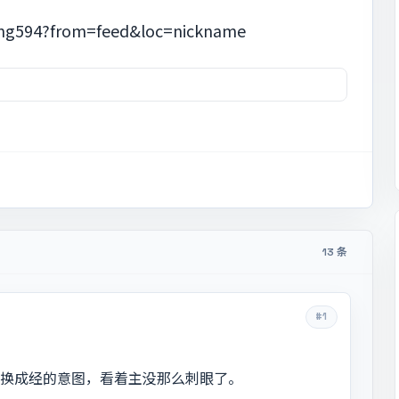
g594?from=feed&loc=nickname
13 条
#1
类的换成经的意图，看着主没那么刺眼了。