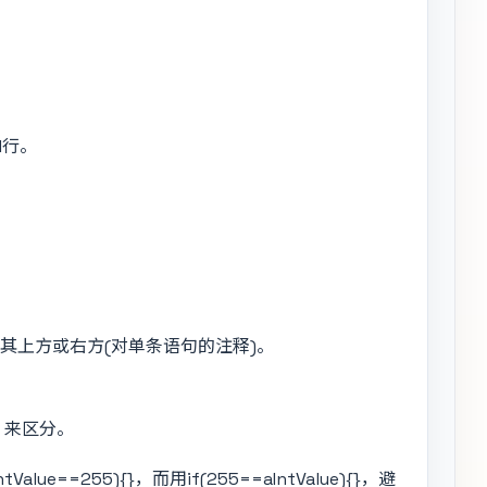
1行。
其上方或右方(对单条语句的注释)。
k 来区分。
e==255){}，而用if(255==aIntValue){}，避