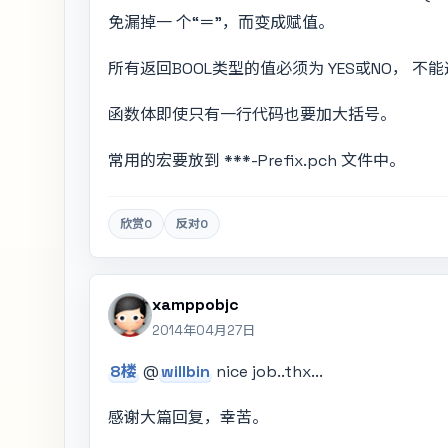
免漏掉一 个“＝”，而变成赋值。
所有返回BOOL类型的值必须为 YES或NO， 不能
函数体即使只有一行代码也要加大括号。
常用的宏要放到 ***-Prefix.pch 文件中。
欣赏
0
反对
0
xamppobjc
2014年04月27日
8楼
@
willbin
nice job..thx...
感谢大篇回复，幸苦。