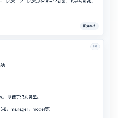
是一门艺术，这门艺术现在没有学到家，老是被鄙视。
回复本楼
#8
几项
View。 以便于识别类型。
如，manager，model等）