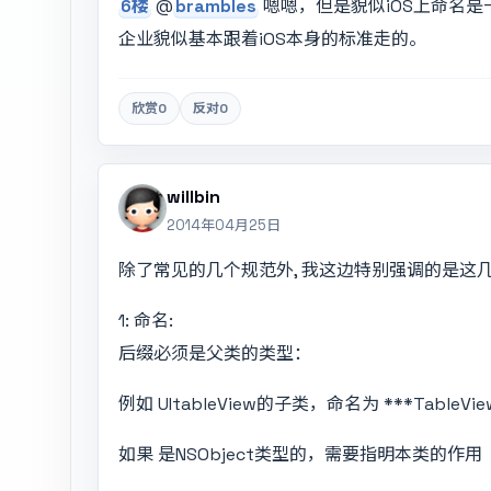
6楼
@
brambles
嗯嗯，但是貌似iOS上命名
企业貌似基本跟着iOS本身的标准走的。
欣赏
0
反对
0
willbin
2014年04月25日
除了常见的几个规范外, 我这边特别强调的是这
1: 命名:
后缀必须是父类的类型：
例如 UItableView的子类，命名为 ***Table
如果 是NSObject类型的，需要指明本类的作用（