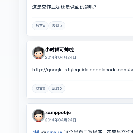
这是交作业呢还是做面试题呢？
欣赏
0
反对
0
小时候可帅啦
2014年04月24日
http://google-styleguide.googlecode.co
欣赏
0
反对
0
xamppobjc
2014年04月24日
1楼
@
pinxue
这个是自己写程序，不管是交作业