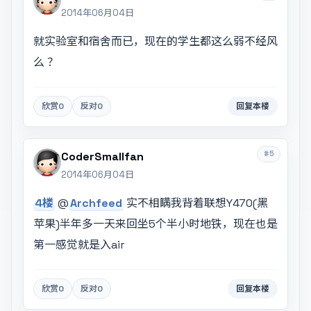
2014年06月04日
就实验室和宿舍而已，现在的学生都这么弱不经风
么 ？
欣赏
0
反对
0
回复本楼
#5
CoderSmallfan
2014年06月04日
4楼
@
Archfeed
实不相瞒我背着联想Y470(黑
苹果)半年多一天来回坐5个半小时地铁，现在也是
第一感觉就是入air
欣赏
0
反对
0
回复本楼