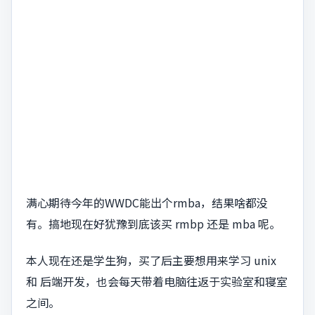
满心期待今年的WWDC能出个rmba，结果啥都没
有。搞地现在好犹豫到底该买 rmbp 还是 mba 呢。
本人现在还是学生狗，买了后主要想用来学习 unix
和 后端开发，也会每天带着电脑往返于实验室和寝室
之间。