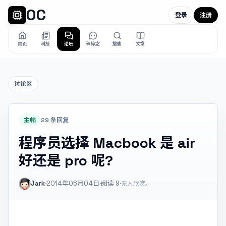
OC
登录
注册
首页
科技
论坛
碎碎念
搜索
文章
讨论区
主帖
29 条回复
程序员选择 Macbook 是 air
好还是 pro 呢?
Jark
·
2014年06月04日
·
阅读
9
·
无人欣赏。