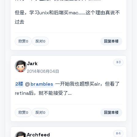
但是，学习unix和后端买mac……这个理由真说不
过去
欣赏
0
反对
0
回复本楼
#3
Jark
2014年06月04日
2楼
@
brambles
一开始我也超想买air，但看了
retina后，就不能接受了...
欣赏
0
反对
0
回复本楼
#4
Archfeed