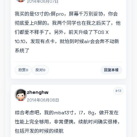
2014年06月07日
我买的是13寸的r屏pro，屏幕千万别妥协，你会
彻底爱上R屏的。我两个同学也在我之后买了，他
们都爱不释手了。另外，前天升级了下OS X
10.10，发现有点卡，就怕到时候air会会奔不动新
系统了
欣赏
0
反对
0
回复本楼
#13
zhenghw
2014年06月08日
综合考虑吧，我的mba13寸，i7，8g，做开发在
性能上完全够用，非常便携，续航时间确实很棒，
包括开发的时候的续航