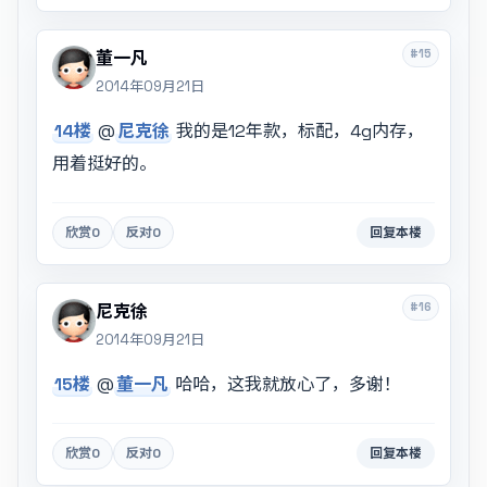
#15
董一凡
2014年09月21日
14楼
@
尼克徐
我的是12年款，标配，4g内存，
用着挺好的。
欣赏
0
反对
0
回复本楼
#16
尼克徐
2014年09月21日
15楼
@
董一凡
哈哈，这我就放心了，多谢！
欣赏
0
反对
0
回复本楼