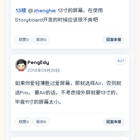
13楼
@
zhenghw
13寸的屏幕，在使用
Storyboard开发的时候应该很不爽吧
欣赏
0
反对
0
回复本楼
#27
PengEdy
2014年09月29日
如果你爱轻薄胜过爱屏幕，那就选择Air，否则就
选Pro。 要Air的话，不考虑接外屏就要13寸的，
毕竟11寸的屏幕太小。
欣赏
0
反对
0
回复本楼