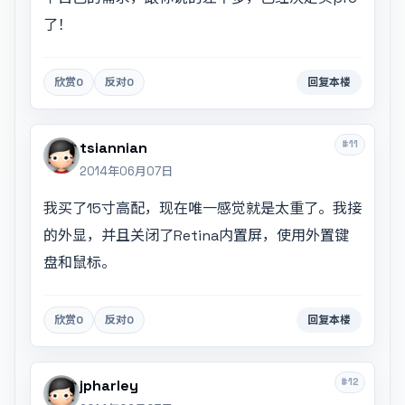
了！
欣赏
0
反对
0
回复本楼
#11
tsiannian
2014年06月07日
我买了15寸高配，现在唯一感觉就是太重了。我接
的外显，并且关闭了Retina内置屏，使用外置键
盘和鼠标。
欣赏
0
反对
0
回复本楼
#12
jpharley