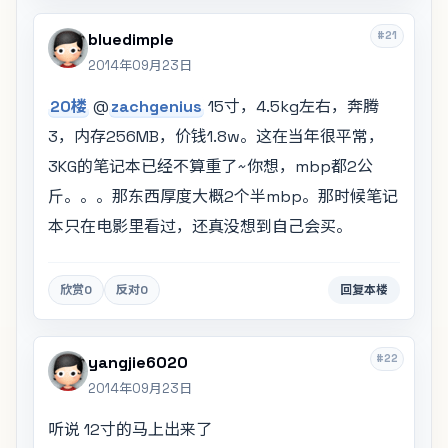
#21
bluedimple
2014年09月23日
20楼
@
zachgenius
15寸，4.5kg左右，奔腾
3，内存256MB，价钱1.8w。这在当年很平常，
3KG的笔记本已经不算重了~你想，mbp都2公
斤。。。那东西厚度大概2个半mbp。那时候笔记
本只在电影里看过，还真没想到自己会买。
欣赏
0
反对
0
回复本楼
#22
yangjie6020
2014年09月23日
听说 12寸的马上出来了