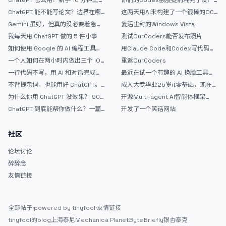
指南
戒断反应如何？
ChatGPT 能不能写论文？边界在哪
这两天用AI来构建了一个很棒的OC
里
论坛精华区
Gemini 虽好，但真的没必要着急放
复活尘封的Windows Vista
弃 ChatGPT
我每天用 ChatGPT 做的 5 件小事
测试OurCoders能否发布照片
如何使用 Google 的 AI 编程工具
用Claude Code和Codex写代码真
AntiGravity：独立开发者的新时代
的爽，但是App怎么挣钱还是很难啊
一个人如何在两小时内做出三个 iOS
重返OurCoders
武器
APP？｜AntiGravity + Gemini 3 实
一行代码不写，用 AI 和对话完成一
最近在试一个有趣的 AI 换脸工具，
战完整记录
个完整网站：《图书天堂》实战记录
效果挺不错
不背提示词，也能用好 ChatGPT。
成人大专毕业25岁it零基础，现在想
一个万能提问模板
考软件设计师，有什么好的建议吗，
为什么你用 ChatGPT 没效果？ 90%
开源Multi-agent AI智能体框架
谢谢！
的人第一步就问错了
aevatar.ai，欢迎大家贡献代码
ChatGPT 到底能帮你做什么？一篇
开发了一个笑话网站
给普通人的使用说明
社区
论坛讨论
碎碎念
友情链接
全部帖子
·
powered by tinyfool
·
友情链接
tinyfool的blog
上海泰尼
Mechanica Planet
ByteBriefly
银杏泰克