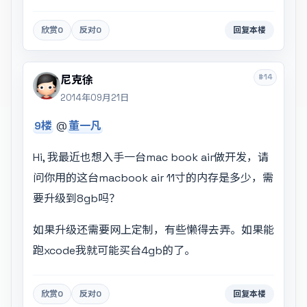
欣赏
0
反对
0
回复本楼
#14
尼克徐
2014年09月21日
9楼
@
董一凡
Hi, 我最近也想入手一台mac book air做开发，请
问你用的这台macbook air 11寸的内存是多少，需
要升级到8gb吗？
如果升级还需要网上定制，有些懒得去弄。如果能
跑xcode我就可能买台4gb的了。
欣赏
0
反对
0
回复本楼