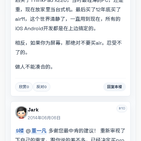
后买了ThinkPad x220，当时最轻薄的PC，还是
重，现在放家里当台式机。最后买了12年底买了
air11，这个世界清静了，一直用到现在，所有的
iOS Android开发都是在上边搞定的。
相反，如果你为屏幕，那绝对不要买air。忍受不
了的。
做人不能凑合的。
欣赏
0
反对
0
回复本楼
#10
Jark
2014年06月06日
9楼
@
董一凡
多谢您最中肯的建议！ 重新审视了
下自己的需求，跟你说的差不多，已经决定买pro