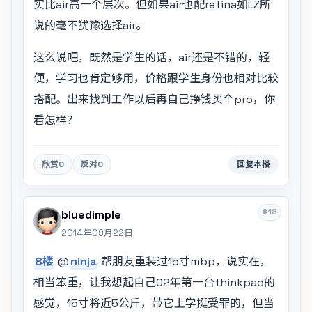
实比air高一个层次。但如果air也配retina如LZ所
说的毫不犹豫选择air。
这么说吧，既然是学生的话，air还是不错的，轻
便，学习也肯定够用，价格跟学生身份也相对比较
搭配。出来找到工作以后再自己挣钱买个pro，你
看怎样？
欣赏
0
反对
0
回复本楼
#18
bluedimple
2014年09月22日
8楼
@
ninja
帮朋友重装过15寸mbp，说实在，
相当笨重，让我想起自己02年第一台thinkpad的
感觉，15寸将近5公斤，带它上学挺受罪的，但当