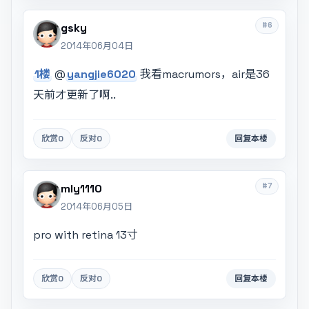
#6
gsky
2014年06月04日
1楼
@
yangjie6020
我看macrumors，air是36
天前才更新了啊..
欣赏
0
反对
0
回复本楼
#7
mly1110
2014年06月05日
pro with retina 13寸
欣赏
0
反对
0
回复本楼