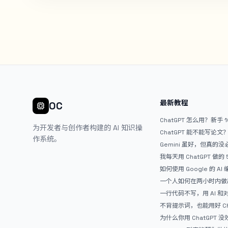
最新教程
OC
ChatGPT 怎么用？新手 
为开发者与创作者构建的 AI 知识操
ChatGPT 能不能写论
作系统。
Gemini 虽好，但真的
ChatGPT
我每天用 ChatGPT 做的
如何使用 Google 的 AI
AntiGravity：独立
一个人如何在两小时内做出
APP？｜AntiGravity + 
一行代码不写，用 AI 
整记录
整网站：《图书天堂》实
不背提示词，也能用好 Ch
万能提问模板
为什么你用 ChatGPT 没效果？ 
人第一步就问错了