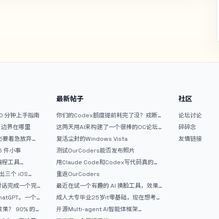
最新帖子
社区
10 分钟上手指南
你们的Codex额度提前耗完了没？戒断
论坛讨论
反应如何？
文？边界在哪里
这两天用AI来构建了一个很棒的OC论坛
碎碎念
精华区
没必要着急放弃
复活尘封的Windows Vista
友情链接
 5 件小事
测试OurCoders能否发布照片
 编程工具
用Claude Code和Codex写代码真的
开发者的新时代武器
爽，但是App怎么挣钱还是很难啊
三个 iOS
重返OurCoders
Gemini 3 实战完
和对话完成一个完
最近在试一个有趣的 AI 换脸工具，效果
战记录
挺不错
atGPT。一个
成人大专毕业25岁it零基础，现在想考软
件设计师，有什么好的建议吗，谢谢！
90% 的
开源Multi-agent AI智能体框架
aevatar.ai，欢迎大家贡献代码