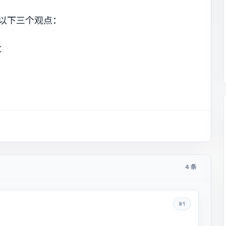
了以下三个观点：
C
4 条
#1