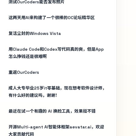
测试OurCoders能否发布照片
这两天用AI来构建了一个很棒的OC论坛精华区
复活尘封的Windows Vista
用Claude Code和Codex写代码真的爽，但是App
怎么挣钱还是很难啊
重返OurCoders
成人大专毕业25岁it零基础，现在想考软件设计师，
有什么好的建议吗，谢谢！
最近在试一个有趣的 AI 换脸工具，效果挺不错
开源Multi-agent AI智能体框架aevatar.ai，欢迎
大家贡献代码