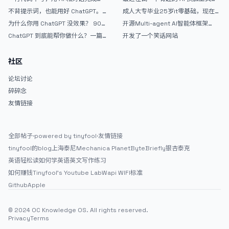
战完整记录
个完整网站：《图书天堂》实战记录
效果挺不错
不背提示词，也能用好 ChatGPT。
成人大专毕业25岁it零基础，现在想
一个万能提问模板
考软件设计师，有什么好的建议吗，
为什么你用 ChatGPT 没效果？ 90%
开源Multi-agent AI智能体框架
谢谢！
的人第一步就问错了
aevatar.ai，欢迎大家贡献代码
ChatGPT 到底能帮你做什么？一篇
开发了一个笑话网站
给普通人的使用说明
社区
论坛讨论
碎碎念
友情链接
全部帖子
·
powered by tinyfool
·
友情链接
tinyfool的blog
上海泰尼
Mechanica Planet
ByteBriefly
银杏泰克
英语轻松读
如何学英语
英文写作练习
如何赚钱
Tinyfool's Youtube Lab
Wapi WIFI标准
Github
Apple
© 2024 OC Knowledge OS. All rights reserved.
Privacy
Terms