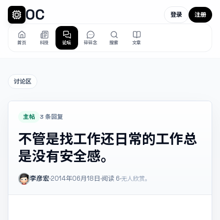
OC
登录
注册
首页
科技
论坛
碎碎念
搜索
文章
讨论区
主帖
3 条回复
不管是找工作还日常的工作总
是没有安全感。
李彦宏
·
2014年06月18日
·
阅读
6
·
无人欣赏。