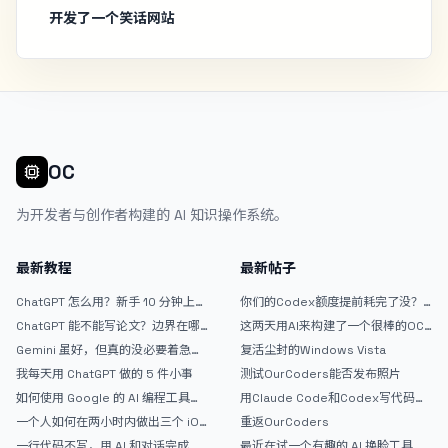
开发了一个笑话网站
OC
为开发者与创作者构建的 AI 知识操作系统。
最新教程
最新帖子
ChatGPT 怎么用？新手 10 分钟上手
你们的Codex额度提前耗完了没？
指南
戒断反应如何？
ChatGPT 能不能写论文？边界在哪
这两天用AI来构建了一个很棒的OC
里
论坛精华区
Gemini 虽好，但真的没必要着急放
复活尘封的Windows Vista
弃 ChatGPT
我每天用 ChatGPT 做的 5 件小事
测试OurCoders能否发布照片
如何使用 Google 的 AI 编程工具
用Claude Code和Codex写代码真
AntiGravity：独立开发者的新时代
的爽，但是App怎么挣钱还是很难啊
一个人如何在两小时内做出三个 iOS
重返OurCoders
武器
APP？｜AntiGravity + Gemini 3 实
一行代码不写，用 AI 和对话完成一
最近在试一个有趣的 AI 换脸工具，