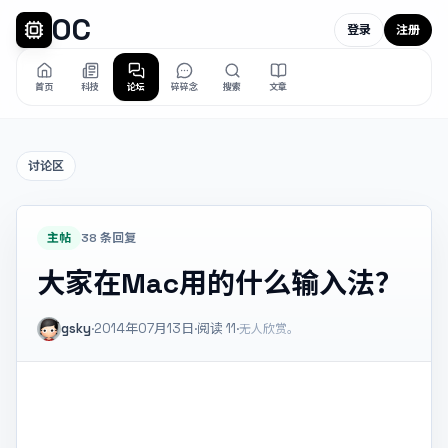
OC
登录
注册
首页
科技
论坛
碎碎念
搜索
文章
讨论区
主帖
38 条回复
大家在Mac用的什么输入法？
gsky
·
2014年07月13日
·
阅读
11
·
无人欣赏。