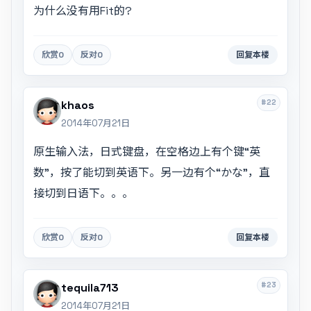
为什么没有用Fit的?
欣赏
0
反对
0
回复本楼
#22
khaos
2014年07月21日
原生输入法，日式键盘，在空格边上有个键“英
数”，按了能切到英语下。另一边有个“かな”，直
接切到日语下。。。
欣赏
0
反对
0
回复本楼
#23
tequila713
2014年07月21日