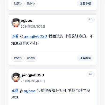
欣赏
0
反对
0
回复本楼
#4
pybee
2014年08月05日
3楼
@
yangjie6020
我面试的时候很随意的，不
知道这样好不好~
欣赏
0
反对
0
回复本楼
#5
yangjie6020
2014年08月05日
4楼
@
pybee
我觉得要有针对性 不然白跑了冤
枉路