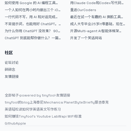
如何使用 Google 的 AI 编程工具
用Claude Code和Codex写代码真
AntiGravity：独立开发者的新时代
的爽，但是App怎么挣钱还是很难啊
一个人如何在两小时内做出三个 iOS
重返OurCoders
武器
APP？｜AntiGravity + Gemini 3 实
一行代码不写，用 AI 和对话完成一
最近在试一个有趣的 AI 换脸工具，
战完整记录
个完整网站：《图书天堂》实战记录
效果挺不错
不背提示词，也能用好 ChatGPT。
成人大专毕业25岁it零基础，现在想
一个万能提问模板
考软件设计师，有什么好的建议吗，
为什么你用 ChatGPT 没效果？ 90%
开源Multi-agent AI智能体框架
谢谢！
的人第一步就问错了
aevatar.ai，欢迎大家贡献代码
ChatGPT 到底能帮你做什么？一篇
开发了一个笑话网站
给普通人的使用说明
社区
论坛讨论
碎碎念
友情链接
全部帖子
·
powered by tinyfool
·
友情链接
tinyfool的blog
上海泰尼
Mechanica Planet
ByteBriefly
银杏泰克
英语轻松读
如何学英语
英文写作练习
如何赚钱
Tinyfool's Youtube Lab
Wapi WIFI标准
Github
Apple