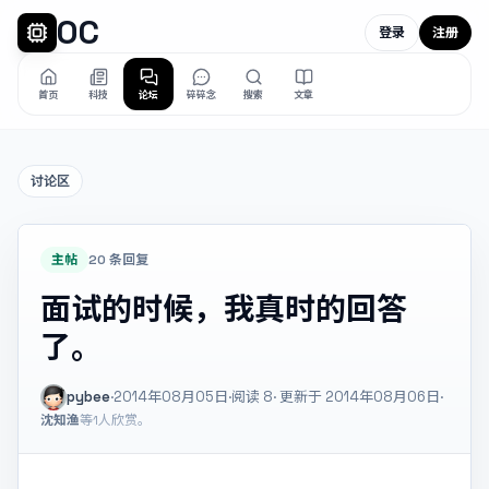
OC
登录
注册
首页
科技
论坛
碎碎念
搜索
文章
讨论区
主帖
20 条回复
面试的时候，我真时的回答
了。
pybee
·
2014年08月05日
·
阅读
8
· 更新于 2014年08月06日
·
沈知渔
等1人欣赏。