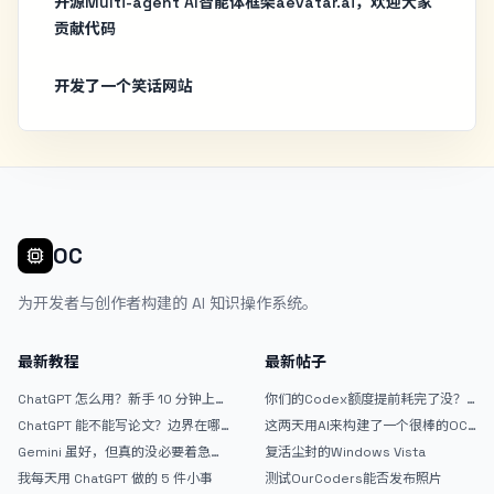
开源Multi-agent AI智能体框架aevatar.ai，欢迎大家
贡献代码
开发了一个笑话网站
OC
为开发者与创作者构建的 AI 知识操作系统。
最新教程
最新帖子
ChatGPT 怎么用？新手 10 分钟上手
你们的Codex额度提前耗完了没？
指南
戒断反应如何？
ChatGPT 能不能写论文？边界在哪
这两天用AI来构建了一个很棒的OC
里
论坛精华区
Gemini 虽好，但真的没必要着急放
复活尘封的Windows Vista
弃 ChatGPT
我每天用 ChatGPT 做的 5 件小事
测试OurCoders能否发布照片