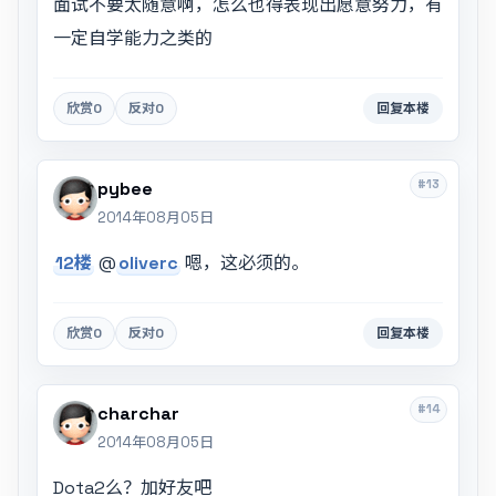
面试不要太随意啊，怎么也得表现出愿意努力，有
一定自学能力之类的
欣赏
0
反对
0
回复本楼
#13
pybee
2014年08月05日
12楼
@
oliverc
嗯，这必须的。
欣赏
0
反对
0
回复本楼
#14
charchar
2014年08月05日
Dota2么？加好友吧