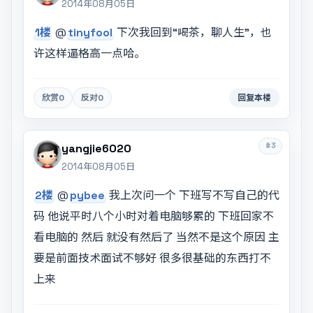
2014年08月05日
1楼
@
tinyfool
下次我回到“喝茶，聊人生”，也
许这样逼格高一点哈。
欣赏
0
反对
0
回复本楼
#3
yangjie6020
2014年08月05日
2楼
@
pybee
我上次问一个 下班写不写自己的代
码 他说平时八个小时对着电脑够累的 下班回家不
看电脑的 然后 就没有然后了 当然不是这个原因 主
要是前面技术面试不够好 很多很基础的东西打不
上来