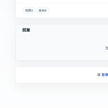
欣赏
0
反对
5
回复
请
登