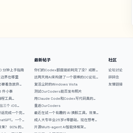
最新帖子
社区
10 分钟上手指南
你们的Codex额度提前耗完了没？戒断
论坛讨论
反应如何？
文？边界在哪里
这两天用AI来构建了一个很棒的OC论坛
碎碎念
精华区
没必要着急放弃
复活尘封的Windows Vista
友情链接
 5 件小事
测试OurCoders能否发布照片
 编程工具
用Claude Code和Codex写代码真的
开发者的新时代武器
爽，但是App怎么挣钱还是很难啊
三个 iOS
重返OurCoders
Gemini 3 实战完
和对话完成一个完
最近在试一个有趣的 AI 换脸工具，效果
战记录
挺不错
atGPT。一个
成人大专毕业25岁it零基础，现在想考软
件设计师，有什么好的建议吗，谢谢！
90% 的
开源Multi-agent AI智能体框架
aevatar.ai，欢迎大家贡献代码