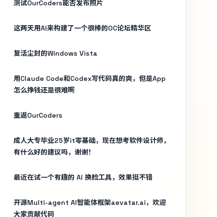
测试OurCoders能否发布照片
这两天用AI来构建了一个很棒的OC论坛精华区
复活尘封的Windows Vista
用Claude Code和Codex写代码真的爽，但是App
怎么挣钱还是很难啊
重返OurCoders
成人大专毕业25岁it零基础，现在想考软件设计师，
有什么好的建议吗，谢谢！
最近在试一个有趣的 AI 换脸工具，效果挺不错
开源Multi-agent AI智能体框架aevatar.ai，欢迎
大家贡献代码