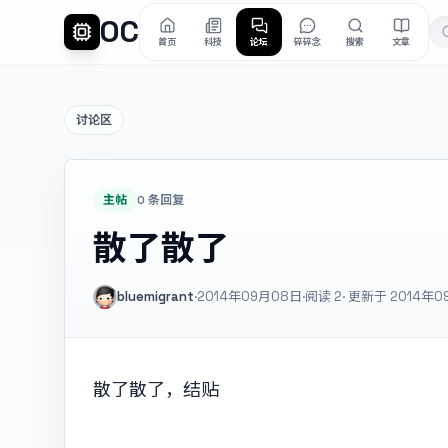
OC
首页
科技
论坛
碎碎念
搜索
文章
讨论区
主帖
0 条回复
散了散了
bluemigrant
·
2014年09月08日
·
阅读
2
· 更新于 2014年
散了散了，结贴