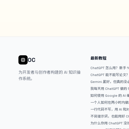
最新教程
OC
ChatGPT 怎么用？新手 
为开发者与创作者构建的 AI 知识操
ChatGPT 能不能写论
作系统。
Gemini 虽好，但真的
ChatGPT
我每天用 ChatGPT 做的
如何使用 Google 的 AI
AntiGravity：独立
一个人如何在两小时内做出
APP？｜AntiGravity + 
一行代码不写，用 AI 
整记录
整网站：《图书天堂》实
不背提示词，也能用好 Ch
万能提问模板
为什么你用 ChatGPT 没效果？ 
人第一步就问错了