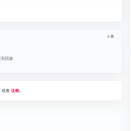
0 条
暂无回复
录
或者
注册
。