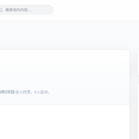
09月08日
·
无人欣赏。
5人反对。