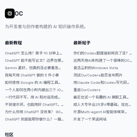
OC
为开发者与创作者构建的 AI 知识操作系统。
最新教程
最新帖子
ChatGPT 怎么用？新手 10 分钟上手
你们的Codex额度提前耗完了没？
指南
戒断反应如何？
ChatGPT 能不能写论文？边界在哪
这两天用AI来构建了一个很棒的OC
里
论坛精华区
Gemini 虽好，但真的没必要着急放
复活尘封的Windows Vista
弃 ChatGPT
我每天用 ChatGPT 做的 5 件小事
测试OurCoders能否发布照片
如何使用 Google 的 AI 编程工具
用Claude Code和Codex写代码真
AntiGravity：独立开发者的新时代
的爽，但是App怎么挣钱还是很难啊
一个人如何在两小时内做出三个 iOS
重返OurCoders
武器
APP？｜AntiGravity + Gemini 3 实
一行代码不写，用 AI 和对话完成一
最近在试一个有趣的 AI 换脸工具，
战完整记录
个完整网站：《图书天堂》实战记录
效果挺不错
不背提示词，也能用好 ChatGPT。
成人大专毕业25岁it零基础，现在想
一个万能提问模板
考软件设计师，有什么好的建议吗，
为什么你用 ChatGPT 没效果？ 90%
开源Multi-agent AI智能体框架
谢谢！
的人第一步就问错了
aevatar.ai，欢迎大家贡献代码
ChatGPT 到底能帮你做什么？一篇
开发了一个笑话网站
给普通人的使用说明
社区