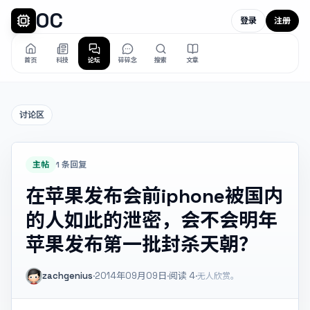
OC
登录
注册
首页
科技
论坛
碎碎念
搜索
文章
讨论区
主帖
1 条回复
在苹果发布会前iphone被国内
的人如此的泄密，会不会明年
苹果发布第一批封杀天朝？
zachgenius
·
2014年09月09日
·
阅读
4
·
无人欣赏。