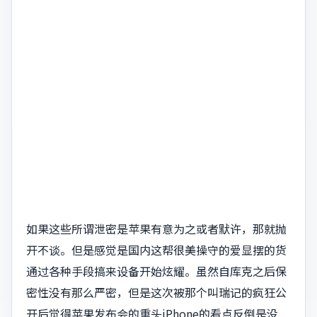
如果这些所谓泄密是苹果有意为之或者默许，那就抛
开不谈。但是感觉是国内这帮很美操守的爱显摆的货
通过各种手段搞来设备开始炫耀。虽然自库克之后保
密性没有那么严密，但是这次被那个叫瑞记的疯狂公
开后觉得苹果发布会的重头iPhone的看点反倒是没