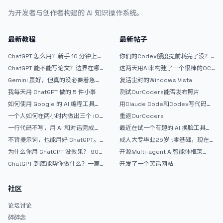
为开发者与创作者构建的 AI 知识操作系统。
最新教程
最新帖子
ChatGPT 怎么用？新手 10 分钟上手
你们的Codex额度提前耗完了没？
指南
戒断反应如何？
ChatGPT 能不能写论文？边界在哪
这两天用AI来构建了一个很棒的OC
里
论坛精华区
Gemini 虽好，但真的没必要着急放
复活尘封的Windows Vista
弃 ChatGPT
我每天用 ChatGPT 做的 5 件小事
测试OurCoders能否发布照片
如何使用 Google 的 AI 编程工具
用Claude Code和Codex写代码真
AntiGravity：独立开发者的新时代
的爽，但是App怎么挣钱还是很难啊
一个人如何在两小时内做出三个 iOS
重返OurCoders
武器
APP？｜AntiGravity + Gemini 3 实
一行代码不写，用 AI 和对话完成一
最近在试一个有趣的 AI 换脸工具，
战完整记录
个完整网站：《图书天堂》实战记录
效果挺不错
不背提示词，也能用好 ChatGPT。
成人大专毕业25岁it零基础，现在想
一个万能提问模板
考软件设计师，有什么好的建议吗，
为什么你用 ChatGPT 没效果？ 90%
开源Multi-agent AI智能体框架
谢谢！
的人第一步就问错了
aevatar.ai，欢迎大家贡献代码
ChatGPT 到底能帮你做什么？一篇
开发了一个笑话网站
给普通人的使用说明
社区
论坛讨论
碎碎念