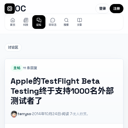
OC
登录
注册
首页
科技
论坛
碎碎念
搜索
文章
讨论区
主帖
11 条回复
Apple的TestFlight Beta
Testing终于支持1000名外部
测试者了
terryso
·
2014年10月24日
·
阅读
7
·
无人欣赏。