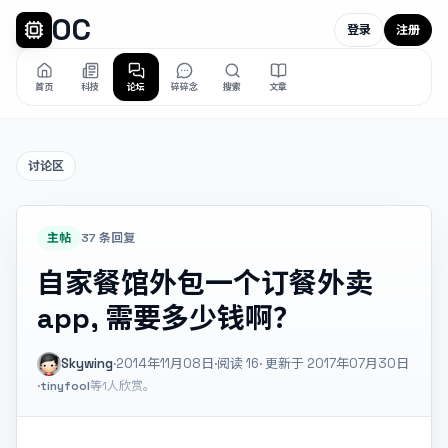
OC
登录
注册
首页
科技
论坛
碎碎念
搜索
文章
讨论区
主帖
37 条回复
自家餐馆外包一个订餐外卖
app, 需要多少钱啊？
Skywing
·
2014年11月08日
·
阅读
16
· 更新于 2017年07月30日
·
tinyfool
等1人欣赏。