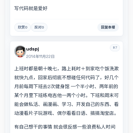
写代码就是爱好
欣赏
0
反对
0
回复本楼
#7
udspj
2014年11月22日
上班时都是朝十晚七，路上耗时＋到家吃个饭洗漱
就快九点，回家后彻底不想碰任何代码了，好几个
月前每周下班去2次健身馆 一个半小时、两年前的
某个月里下班练电吉他一两个小时。下班和周末可
能会做私活、画漫画、学习、开发自己的东西、看
动漫看片子玩游戏、偶尔看看日语、搞搞淘宝店。
有自己想干的事情 就会很反感一些浪费私人时间