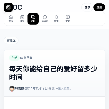
OC
登录
注册
首页
科技
论坛
碎碎念
搜索
文章
讨论区
主帖
13 条回复
每天你能给自己的爱好留多少
时间
轩雪陈
·
2014年11月19日
·
阅读
7
·
无人欣赏。