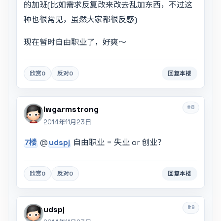
的加班(比如需求反复改来改去乱加东西，不过这
种也很常见，虽然大家都很反感)
现在暂时自由职业了，好爽～
欣赏
0
反对
0
回复本楼
#8
lwgarmstrong
2014年11月23日
7楼
@
udspj
自由职业 = 失业 or 创业？
欣赏
0
反对
0
回复本楼
#9
udspj