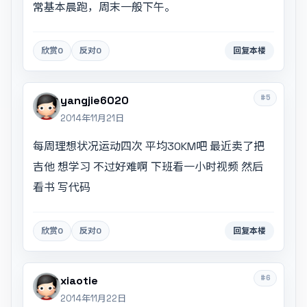
常基本晨跑，周末一般下午。
欣赏
0
反对
0
回复本楼
#5
yangjie6020
2014年11月21日
每周理想状况运动四次 平均30KM吧 最近卖了把
吉他 想学习 不过好难啊 下班看一小时视频 然后
看书 写代码
欣赏
0
反对
0
回复本楼
#6
xiaotie
2014年11月22日