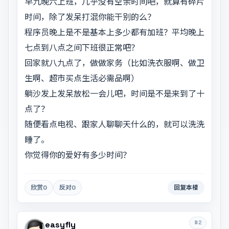
早九晚六上班，几乎没有空余时间吧，就算有碎片
时间，除了发呆打混你能干别的么？
程序员晚上是不是基本上多少都有加班？平均晚上
七点到八点之间下班很正常吧？
回家就八九点了，做做家务（比如洗衣服啊、做卫
生啊、超市买点生活必需品啊）
躺沙发上发呆放松一会儿吧，时间是不是来到了十
点了？
随便看点电视、跟家人聊聊天什么的，就可以洗洗
睡了。
你觉得你的爱好有多少时间？
欣赏
0
反对
0
回复本楼
#2
easyfly