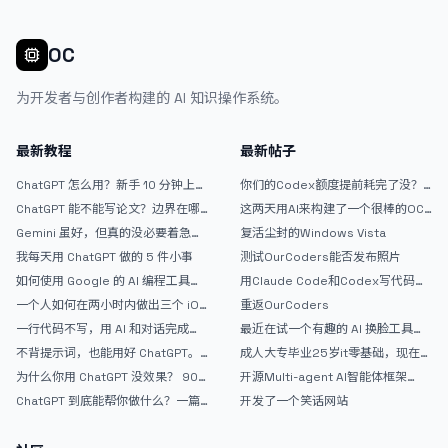
OC
为开发者与创作者构建的 AI 知识操作系统。
最新教程
最新帖子
ChatGPT 怎么用？新手 10 分钟上手
你们的Codex额度提前耗完了没？
指南
戒断反应如何？
ChatGPT 能不能写论文？边界在哪
这两天用AI来构建了一个很棒的OC
里
论坛精华区
Gemini 虽好，但真的没必要着急放
复活尘封的Windows Vista
弃 ChatGPT
我每天用 ChatGPT 做的 5 件小事
测试OurCoders能否发布照片
如何使用 Google 的 AI 编程工具
用Claude Code和Codex写代码真
AntiGravity：独立开发者的新时代
的爽，但是App怎么挣钱还是很难啊
一个人如何在两小时内做出三个 iOS
重返OurCoders
武器
APP？｜AntiGravity + Gemini 3 实
一行代码不写，用 AI 和对话完成一
最近在试一个有趣的 AI 换脸工具，
战完整记录
个完整网站：《图书天堂》实战记录
效果挺不错
不背提示词，也能用好 ChatGPT。
成人大专毕业25岁it零基础，现在想
一个万能提问模板
考软件设计师，有什么好的建议吗，
为什么你用 ChatGPT 没效果？ 90%
开源Multi-agent AI智能体框架
谢谢！
的人第一步就问错了
aevatar.ai，欢迎大家贡献代码
ChatGPT 到底能帮你做什么？一篇
开发了一个笑话网站
给普通人的使用说明