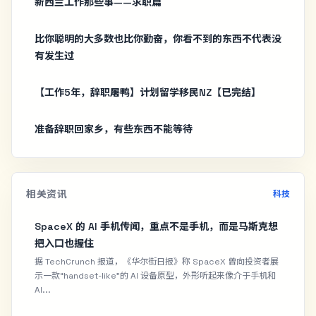
新西兰工作那些事——求职篇
比你聪明的大多数也比你勤奋，你看不到的东西不代表没
有发生过
【工作5年，辞职屠鸭】计划留学移民NZ【已完结】
准备辞职回家乡，有些东西不能等待
相关资讯
科技
SpaceX 的 AI 手机传闻，重点不是手机，而是马斯克想
把入口也握住
据 TechCrunch 报道，《华尔街日报》称 SpaceX 曾向投资者展
示一款“handset-like”的 AI 设备原型，外形听起来像介于手机和
AI...