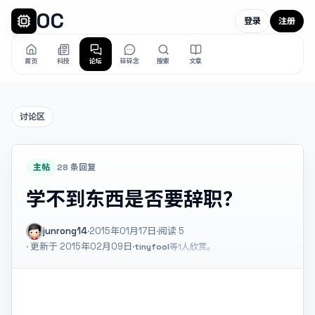
OC
登录
注册
首页
科技
论坛
碎碎念
搜索
文章
讨论区
主帖
28 条回复
学不到东西是否要辞职？
junrong14
·
2015年01月17日
·
阅读
5
· 更新于 2015年02月09日
·
tinyfool
等1人欣赏。