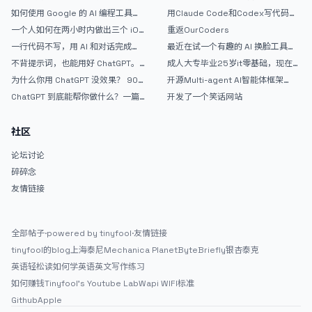
如何使用 Google 的 AI 编程工具
用Claude Code和Codex写代码真
AntiGravity：独立开发者的新时代
的爽，但是App怎么挣钱还是很难啊
一个人如何在两小时内做出三个 iOS
重返OurCoders
武器
APP？｜AntiGravity + Gemini 3 实
一行代码不写，用 AI 和对话完成一
最近在试一个有趣的 AI 换脸工具，
战完整记录
个完整网站：《图书天堂》实战记录
效果挺不错
不背提示词，也能用好 ChatGPT。
成人大专毕业25岁it零基础，现在想
一个万能提问模板
考软件设计师，有什么好的建议吗，
为什么你用 ChatGPT 没效果？ 90%
开源Multi-agent AI智能体框架
谢谢！
的人第一步就问错了
aevatar.ai，欢迎大家贡献代码
ChatGPT 到底能帮你做什么？一篇
开发了一个笑话网站
给普通人的使用说明
社区
论坛讨论
碎碎念
友情链接
全部帖子
·
powered by tinyfool
·
友情链接
tinyfool的blog
上海泰尼
Mechanica Planet
ByteBriefly
银杏泰克
英语轻松读
如何学英语
英文写作练习
如何赚钱
Tinyfool's Youtube Lab
Wapi WIFI标准
Github
Apple