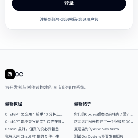
登录
注册新账号
·
忘记密码
·
忘记用户名
OC
为开发者与创作者构建的 AI 知识操作系统。
最新教程
最新帖子
ChatGPT 怎么用？新手 10 分钟上手
你们的Codex额度提前耗完了没？
指南
戒断反应如何？
ChatGPT 能不能写论文？边界在哪
这两天用AI来构建了一个很棒的OC
里
论坛精华区
Gemini 虽好，但真的没必要着急放
复活尘封的Windows Vista
弃 ChatGPT
我每天用 ChatGPT 做的 5 件小事
测试OurCoders能否发布照片