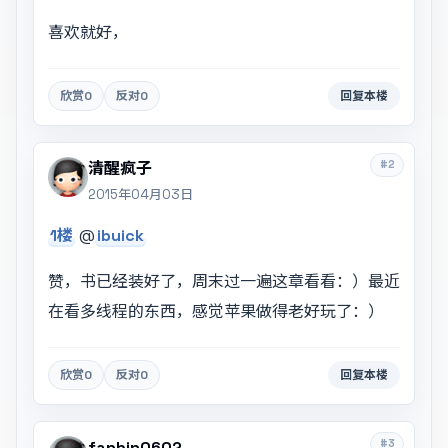
喜欢就好，
欣赏
0
反对
0
回复本楼
#2
清醒疯子
2015年04月03日
1楼
@
ibuick
赞，书已经装好了，周末过一遍这章看看：）最近
在看多线程的东西，感觉苹果做得老好玩了：）
欣赏
0
反对
0
回复本楼
#3
fanbin0602