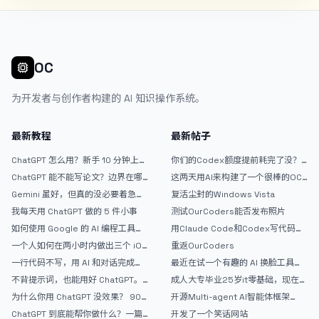
OC
为开发者与创作者构建的 AI 知识操作系统。
最新教程
最新帖子
ChatGPT 怎么用？新手 10 分钟上手
你们的Codex额度提前耗完了没？
指南
戒断反应如何？
ChatGPT 能不能写论文？边界在哪
这两天用AI来构建了一个很棒的OC
里
论坛精华区
Gemini 虽好，但真的没必要着急放
复活尘封的Windows Vista
弃 ChatGPT
我每天用 ChatGPT 做的 5 件小事
测试OurCoders能否发布照片
如何使用 Google 的 AI 编程工具
用Claude Code和Codex写代码真
AntiGravity：独立开发者的新时代
的爽，但是App怎么挣钱还是很难啊
一个人如何在两小时内做出三个 iOS
重返OurCoders
武器
APP？｜AntiGravity + Gemini 3 实
一行代码不写，用 AI 和对话完成一
最近在试一个有趣的 AI 换脸工具，
战完整记录
个完整网站：《图书天堂》实战记录
效果挺不错
不背提示词，也能用好 ChatGPT。
成人大专毕业25岁it零基础，现在想
一个万能提问模板
考软件设计师，有什么好的建议吗，
为什么你用 ChatGPT 没效果？ 90%
开源Multi-agent AI智能体框架
谢谢！
的人第一步就问错了
aevatar.ai，欢迎大家贡献代码
ChatGPT 到底能帮你做什么？一篇
开发了一个笑话网站