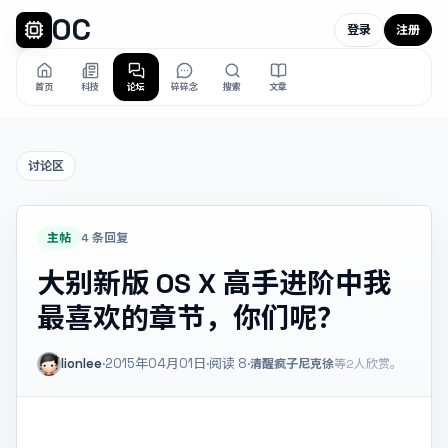
OC
登录
注册
首页
科技
论坛
碎碎念
搜索
文章
讨论区
主帖
4 条回复
大别新版 OS X 高手进阶中我
最喜欢的章节，你们呢？
lionlee
·
2015年04月01日
·
阅读
8
·
清醒疯子
尼克徐
等2人欣赏。