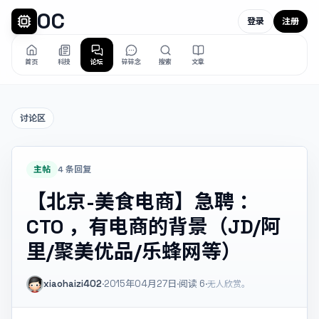
OC
登录
注册
首页
科技
论坛
碎碎念
搜索
文章
讨论区
主帖
4 条回复
【北京-美食电商】急聘 ：
CTO ，有电商的背景（JD/阿
里/聚美优品/乐蜂网等）
xiaohaizi402
·
2015年04月27日
·
阅读
6
·
无人欣赏。