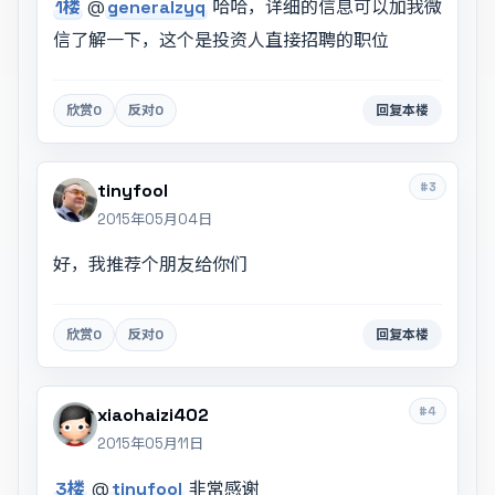
1楼
@
generalzyq
哈哈，详细的信息可以加我微
信了解一下，这个是投资人直接招聘的职位
欣赏
0
反对
0
回复本楼
#3
tinyfool
2015年05月04日
好，我推荐个朋友给你们
欣赏
0
反对
0
回复本楼
#4
xiaohaizi402
2015年05月11日
3楼
@
tinyfool
非常感谢