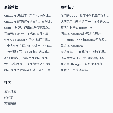
最新教程
最新帖子
ChatGPT 怎么用？新手 10 分钟上手
你们的Codex额度提前耗完了没？
指南
戒断反应如何？
ChatGPT 能不能写论文？边界在哪
这两天用AI来构建了一个很棒的OC
里
论坛精华区
Gemini 虽好，但真的没必要着急放
复活尘封的Windows Vista
弃 ChatGPT
我每天用 ChatGPT 做的 5 件小事
测试OurCoders能否发布照片
如何使用 Google 的 AI 编程工具
用Claude Code和Codex写代码真
AntiGravity：独立开发者的新时代
的爽，但是App怎么挣钱还是很难啊
一个人如何在两小时内做出三个 iOS
重返OurCoders
武器
APP？｜AntiGravity + Gemini 3 实
一行代码不写，用 AI 和对话完成一
最近在试一个有趣的 AI 换脸工具，
战完整记录
个完整网站：《图书天堂》实战记录
效果挺不错
不背提示词，也能用好 ChatGPT。
成人大专毕业25岁it零基础，现在想
一个万能提问模板
考软件设计师，有什么好的建议吗，
为什么你用 ChatGPT 没效果？ 90%
开源Multi-agent AI智能体框架
谢谢！
的人第一步就问错了
aevatar.ai，欢迎大家贡献代码
ChatGPT 到底能帮你做什么？一篇
开发了一个笑话网站
给普通人的使用说明
社区
论坛讨论
碎碎念
友情链接