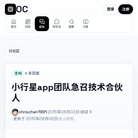
OC
登录
注册
首页
科技
论坛
碎碎念
搜索
文章
讨论区
主帖
6 条回复
小行星app团队急召技术合伙
人
chrischen1991
·
2015年06月02日
·
阅读
9
· 更新于 2015年06月02日
·
无人欣赏。