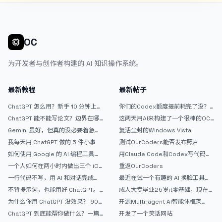
OC
为开发者与创作者构建的 AI 知识操作系统。
最新教程
最新帖子
ChatGPT 怎么用？新手 10 分钟上手
你们的Codex额度提前耗完了没？
指南
戒断反应如何？
ChatGPT 能不能写论文？边界在哪
这两天用AI来构建了一个很棒的OC
里
论坛精华区
Gemini 虽好，但真的没必要着急放
复活尘封的Windows Vista
弃 ChatGPT
我每天用 ChatGPT 做的 5 件小事
测试OurCoders能否发布照片
如何使用 Google 的 AI 编程工具
用Claude Code和Codex写代码真
AntiGravity：独立开发者的新时代
的爽，但是App怎么挣钱还是很难啊
一个人如何在两小时内做出三个 iOS
重返OurCoders
武器
APP？｜AntiGravity + Gemini 3 实
一行代码不写，用 AI 和对话完成一
最近在试一个有趣的 AI 换脸工具，
战完整记录
个完整网站：《图书天堂》实战记录
效果挺不错
不背提示词，也能用好 ChatGPT。
成人大专毕业25岁it零基础，现在想
一个万能提问模板
考软件设计师，有什么好的建议吗，
为什么你用 ChatGPT 没效果？ 90%
开源Multi-agent AI智能体框架
谢谢！
的人第一步就问错了
aevatar.ai，欢迎大家贡献代码
ChatGPT 到底能帮你做什么？一篇
开发了一个笑话网站
给普通人的使用说明