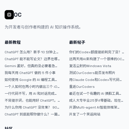
OC
为开发者与创作者构建的 AI 知识操作系统。
最新教程
最新帖子
ChatGPT 怎么用？新手 10 分钟上手
你们的Codex额度提前耗完了没？
指南
戒断反应如何？
ChatGPT 能不能写论文？边界在哪
这两天用AI来构建了一个很棒的OC
里
论坛精华区
Gemini 虽好，但真的没必要着急放
复活尘封的Windows Vista
弃 ChatGPT
我每天用 ChatGPT 做的 5 件小事
测试OurCoders能否发布照片
如何使用 Google 的 AI 编程工具
用Claude Code和Codex写代码真
AntiGravity：独立开发者的新时代
的爽，但是App怎么挣钱还是很难啊
一个人如何在两小时内做出三个 iOS
重返OurCoders
武器
APP？｜AntiGravity + Gemini 3 实
一行代码不写，用 AI 和对话完成一
最近在试一个有趣的 AI 换脸工具，
战完整记录
个完整网站：《图书天堂》实战记录
效果挺不错
不背提示词，也能用好 ChatGPT。
成人大专毕业25岁it零基础，现在想
一个万能提问模板
考软件设计师，有什么好的建议吗，
为什么你用 ChatGPT 没效果？ 90%
开源Multi-agent AI智能体框架
谢谢！
的人第一步就问错了
aevatar.ai，欢迎大家贡献代码
ChatGPT 到底能帮你做什么？一篇
开发了一个笑话网站
给普通人的使用说明
社区