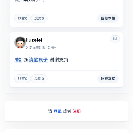
欣赏
0
反对
0
回复本楼
#2
liuzelei
2015年06月09日
1楼
@
清醒疯子
谢谢支持
欣赏
0
反对
0
回复本楼
请
登录
或者
注册
。