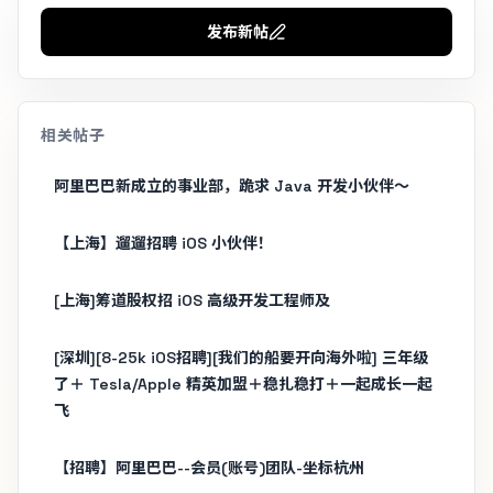
发布新帖
相关帖子
阿里巴巴新成立的事业部，跪求 Java 开发小伙伴～
【上海】遛遛招聘 iOS 小伙伴！
[上海]筹道股权招 iOS 高级开发工程师及
[深圳][8-25k iOS招聘][我们的船要开向海外啦] 三年级
了＋ Tesla/Apple 精英加盟＋稳扎稳打＋一起成长一起
飞
【招聘】阿里巴巴--会员(账号)团队-坐标杭州