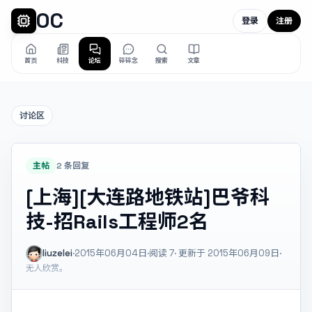
OC
登录
注册
首页
科技
论坛
碎碎念
搜索
文章
讨论区
主帖
2 条回复
[上海][大连路地铁站]巴爷科
技-招Rails工程师2名
liuzelei
·
2015年06月04日
·
阅读
7
· 更新于 2015年06月09日
·
无人欣赏。