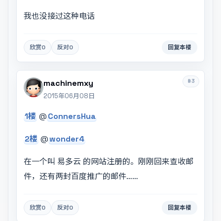
我也没接过这种电话
欣赏
0
反对
0
回复本楼
#3
machinemxy
2015年06月08日
1楼
@
ConnersHua
2楼
@
wonder4
在一个叫 易多云 的网站注册的。刚刚回来查收邮
件，还有两封百度推广的邮件……
欣赏
0
反对
0
回复本楼