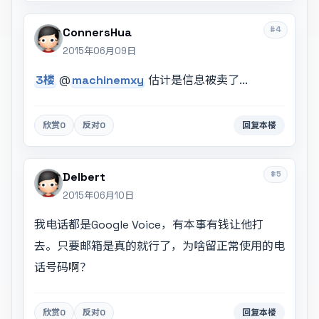
#4
ConnersHua
2015年06月09日
3楼
@
machinemxy
估计是信息被卖了...
欣赏
0
反对
0
回复本楼
#5
Delbert
2015年06月10日
我电话都是Google Voice，有本事有钱让他打
去。只要邮箱是真的就行了，为啥留正常使用的电
话号码啊？
欣赏
0
反对
0
回复本楼