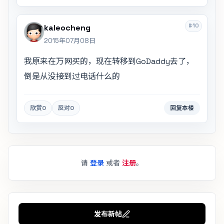
#10
kaleocheng
2015年07月08日
我原来在万网买的，现在转移到GoDaddy去了，
倒是从没接到过电话什么的
欣赏
0
反对
0
回复本楼
请
登录
或者
注册
。
发布新帖