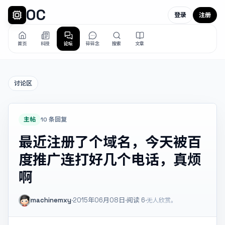
OC
登录
注册
首页
科技
论坛
碎碎念
搜索
文章
讨论区
主帖
10 条回复
最近注册了个域名，今天被百
度推广连打好几个电话，真烦
啊
machinemxy
·
2015年06月08日
·
阅读
6
·
无人欣赏。