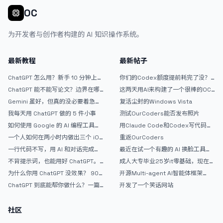
OC
为开发者与创作者构建的 AI 知识操作系统。
最新教程
最新帖子
ChatGPT 怎么用？新手 10 分钟上手
你们的Codex额度提前耗完了没？
指南
戒断反应如何？
ChatGPT 能不能写论文？边界在哪
这两天用AI来构建了一个很棒的OC
里
论坛精华区
Gemini 虽好，但真的没必要着急放
复活尘封的Windows Vista
弃 ChatGPT
我每天用 ChatGPT 做的 5 件小事
测试OurCoders能否发布照片
如何使用 Google 的 AI 编程工具
用Claude Code和Codex写代码真
AntiGravity：独立开发者的新时代
的爽，但是App怎么挣钱还是很难啊
一个人如何在两小时内做出三个 iOS
重返OurCoders
武器
APP？｜AntiGravity + Gemini 3 实
一行代码不写，用 AI 和对话完成一
最近在试一个有趣的 AI 换脸工具，
战完整记录
个完整网站：《图书天堂》实战记录
效果挺不错
不背提示词，也能用好 ChatGPT。
成人大专毕业25岁it零基础，现在想
一个万能提问模板
考软件设计师，有什么好的建议吗，
为什么你用 ChatGPT 没效果？ 90%
开源Multi-agent AI智能体框架
谢谢！
的人第一步就问错了
aevatar.ai，欢迎大家贡献代码
ChatGPT 到底能帮你做什么？一篇
开发了一个笑话网站
给普通人的使用说明
社区