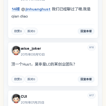
14楼
@
jinhuanghust
我们已经聊过了噢.我是
qian diao
欣赏
0
反对
0
回复本楼
#16
wise_joker
2015年08月10日
顶一个Hust，莫非是LC的某创业团队？
欣赏
0
反对
0
回复本楼
#17
CUI
2016年01月25日