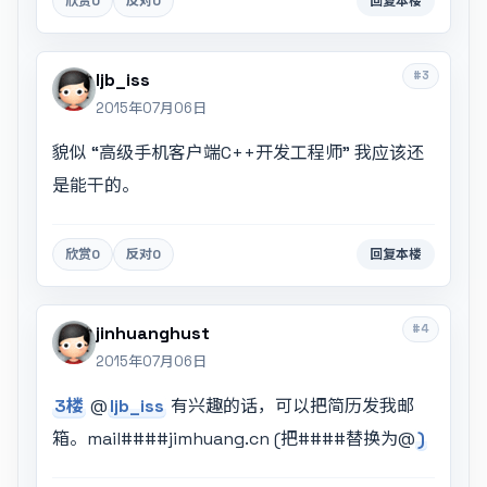
欣赏
0
反对
0
回复本楼
#3
ljb_iss
2015年07月06日
貌似 “高级手机客户端C++开发工程师” 我应该还
是能干的。
欣赏
0
反对
0
回复本楼
#4
jinhuanghust
2015年07月06日
3楼
@
ljb_iss
有兴趣的话，可以把简历发我邮
箱。mail####jimhuang.cn (把####替换为@
)