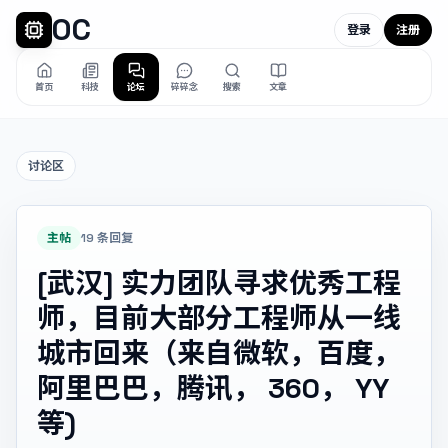
OC
登录
注册
首页
科技
论坛
碎碎念
搜索
文章
讨论区
主帖
19 条回复
[武汉] 实力团队寻求优秀工程
师，目前大部分工程师从一线
城市回来（来自微软，百度，
阿里巴巴，腾讯， 360， YY
等)