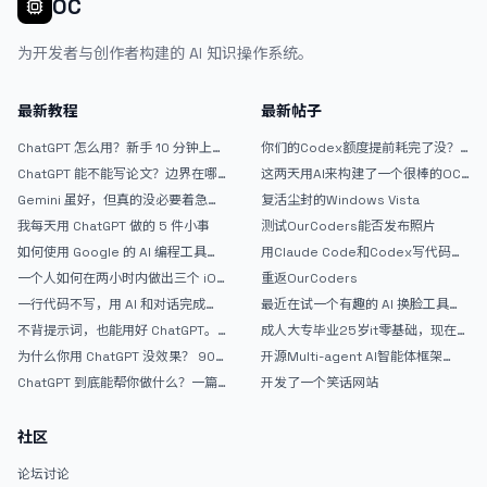
OC
为开发者与创作者构建的 AI 知识操作系统。
最新教程
最新帖子
ChatGPT 怎么用？新手 10 分钟上手
你们的Codex额度提前耗完了没？
指南
戒断反应如何？
ChatGPT 能不能写论文？边界在哪
这两天用AI来构建了一个很棒的OC
里
论坛精华区
Gemini 虽好，但真的没必要着急放
复活尘封的Windows Vista
弃 ChatGPT
我每天用 ChatGPT 做的 5 件小事
测试OurCoders能否发布照片
如何使用 Google 的 AI 编程工具
用Claude Code和Codex写代码真
AntiGravity：独立开发者的新时代
的爽，但是App怎么挣钱还是很难啊
一个人如何在两小时内做出三个 iOS
重返OurCoders
武器
APP？｜AntiGravity + Gemini 3 实
一行代码不写，用 AI 和对话完成一
最近在试一个有趣的 AI 换脸工具，
战完整记录
个完整网站：《图书天堂》实战记录
效果挺不错
不背提示词，也能用好 ChatGPT。
成人大专毕业25岁it零基础，现在想
一个万能提问模板
考软件设计师，有什么好的建议吗，
为什么你用 ChatGPT 没效果？ 90%
开源Multi-agent AI智能体框架
谢谢！
的人第一步就问错了
aevatar.ai，欢迎大家贡献代码
ChatGPT 到底能帮你做什么？一篇
开发了一个笑话网站
给普通人的使用说明
社区
论坛讨论