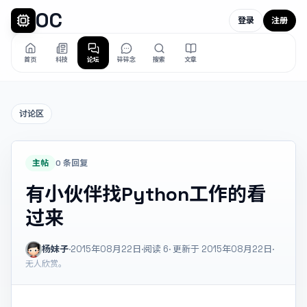
OC
登录
注册
首页
科技
论坛
碎碎念
搜索
文章
讨论区
主帖
0 条回复
有小伙伴找Python工作的看
过来
杨妹子
·
2015年08月22日
·
阅读
6
· 更新于 2015年08月22日
·
无人欣赏。