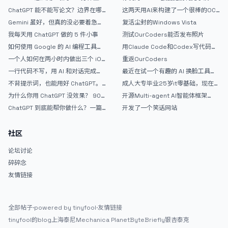
指南
戒断反应如何？
ChatGPT 能不能写论文？边界在哪
这两天用AI来构建了一个很棒的OC
里
论坛精华区
Gemini 虽好，但真的没必要着急放
复活尘封的Windows Vista
弃 ChatGPT
我每天用 ChatGPT 做的 5 件小事
测试OurCoders能否发布照片
如何使用 Google 的 AI 编程工具
用Claude Code和Codex写代码真
AntiGravity：独立开发者的新时代
的爽，但是App怎么挣钱还是很难啊
一个人如何在两小时内做出三个 iOS
重返OurCoders
武器
APP？｜AntiGravity + Gemini 3 实
一行代码不写，用 AI 和对话完成一
最近在试一个有趣的 AI 换脸工具，
战完整记录
个完整网站：《图书天堂》实战记录
效果挺不错
不背提示词，也能用好 ChatGPT。
成人大专毕业25岁it零基础，现在想
一个万能提问模板
考软件设计师，有什么好的建议吗，
为什么你用 ChatGPT 没效果？ 90%
开源Multi-agent AI智能体框架
谢谢！
的人第一步就问错了
aevatar.ai，欢迎大家贡献代码
ChatGPT 到底能帮你做什么？一篇
开发了一个笑话网站
给普通人的使用说明
社区
论坛讨论
碎碎念
友情链接
全部帖子
·
powered by tinyfool
·
友情链接
tinyfool的blog
上海泰尼
Mechanica Planet
ByteBriefly
银杏泰克