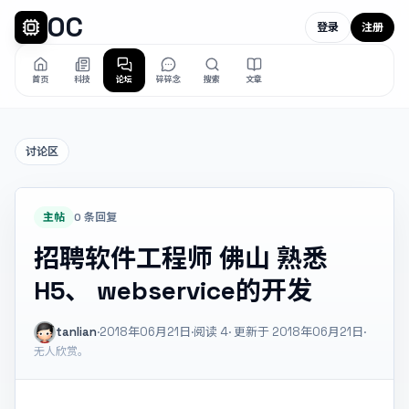
OC
登录
注册
首页
科技
论坛
碎碎念
搜索
文章
讨论区
主帖
0 条回复
招聘软件工程师 佛山 熟悉
H5、 webservice的开发
tanlian
·
2018年06月21日
·
阅读
4
· 更新于 2018年06月21日
·
无人欣赏。