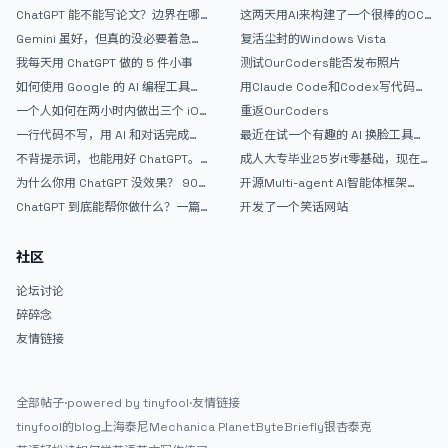
指南
戒断反应如何？
ChatGPT 能不能写论文？边界在哪
这两天用AI来构建了一个很棒的OC
里
论坛精华区
Gemini 虽好，但真的没必要着急放
复活尘封的Windows Vista
弃 ChatGPT
我每天用 ChatGPT 做的 5 件小事
测试OurCoders能否发布照片
如何使用 Google 的 AI 编程工具
用Claude Code和Codex写代码真
AntiGravity：独立开发者的新时代
的爽，但是App怎么挣钱还是很难啊
一个人如何在两小时内做出三个 iOS
重返OurCoders
武器
APP？｜AntiGravity + Gemini 3 实
一行代码不写，用 AI 和对话完成一
最近在试一个有趣的 AI 换脸工具，
战完整记录
个完整网站：《图书天堂》实战记录
效果挺不错
不背提示词，也能用好 ChatGPT。
成人大专毕业25岁it零基础，现在想
一个万能提问模板
考软件设计师，有什么好的建议吗，
为什么你用 ChatGPT 没效果？ 90%
开源Multi-agent AI智能体框架
谢谢！
的人第一步就问错了
aevatar.ai，欢迎大家贡献代码
ChatGPT 到底能帮你做什么？一篇
开发了一个笑话网站
给普通人的使用说明
社区
论坛讨论
碎碎念
友情链接
全部帖子
·
powered by tinyfool
·
友情链接
tinyfool的blog
上海泰尼
Mechanica Planet
ByteBriefly
银杏泰克