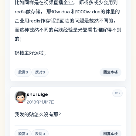
比如同样是在视频直播企业， 都或多或少会用到
redis做存储， 那10w dua 和1000w dua的体量的
企业用redis作存储锁面临的问题是截然不同的，
而这种截然不同的实践经验是光靠看书理解得不到
的；
祝楼主好运啦；
欣赏
0
反对
0
回复本楼
#17
shuruige
2018年11月17日
我发的贴怎么没有那？
欣赏
0
反对
0
回复本楼