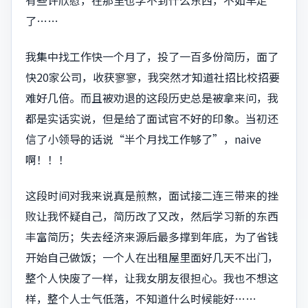
有些许欣慰，在那里也学不到什么东西，不如早走
了……
我集中找工作快一个月了，投了一百多份简历，面了
快20家公司，收获寥寥，我突然才知道社招比校招要
难好几倍。而且被劝退的这段历史总是被拿来问，我
都是实话实说，但是给了面试官不好的印象。当初还
信了小领导的话说“半个月找工作够了”，naive
啊！！！
这段时间对我来说真是煎熬，面试接二连三带来的挫
败让我怀疑自己，简历改了又改，然后学习新的东西
丰富简历；失去经济来源后最多撑到年底，为了省钱
开始自己做饭；一个人在出租屋里面好几天不出门，
整个人快废了一样，让我女朋友很担心。我也不想这
样，整个人士气低落，不知道什么时候能好……