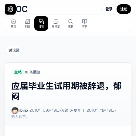
OC
登录
注册
首页
科技
论坛
碎碎念
搜索
文章
讨论区
主帖
18 条回复
应届毕业生试用期被辞退，郁
闷
libinx
·
2018年09月19日
·
阅读
6
· 更新于 2018年11月19日
·
无人欣赏。