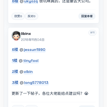
8楼
@
ukyozq
很坑啊真的，还是要去大公司。
欣赏
0
反对
0
回复本楼
#11
libinx
2018年11月04日
6楼
@
jessun1990
1楼
@
tinyfool
2楼
@
vibin
3楼
@
long5778013
更新了一下帖子，各位大佬能给点建议吗？😭