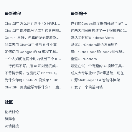
最新教程
最新帖子
ChatGPT 怎么用？新手 10 分钟上手
你们的Codex额度提前耗完了没？
指南
戒断反应如何？
ChatGPT 能不能写论文？边界在哪
这两天用AI来构建了一个很棒的OC
里
论坛精华区
Gemini 虽好，但真的没必要着急放
复活尘封的Windows Vista
弃 ChatGPT
我每天用 ChatGPT 做的 5 件小事
测试OurCoders能否发布照片
如何使用 Google 的 AI 编程工具
用Claude Code和Codex写代码真
AntiGravity：独立开发者的新时代
的爽，但是App怎么挣钱还是很难啊
一个人如何在两小时内做出三个 iOS
重返OurCoders
武器
APP？｜AntiGravity + Gemini 3 实
一行代码不写，用 AI 和对话完成一
最近在试一个有趣的 AI 换脸工具，
战完整记录
个完整网站：《图书天堂》实战记录
效果挺不错
不背提示词，也能用好 ChatGPT。
成人大专毕业25岁it零基础，现在想
一个万能提问模板
考软件设计师，有什么好的建议吗，
为什么你用 ChatGPT 没效果？ 90%
开源Multi-agent AI智能体框架
谢谢！
的人第一步就问错了
aevatar.ai，欢迎大家贡献代码
ChatGPT 到底能帮你做什么？一篇
开发了一个笑话网站
给普通人的使用说明
社区
论坛讨论
碎碎念
友情链接