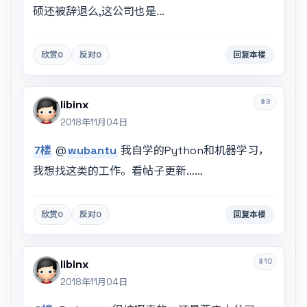
硕还被辞退么,这公司也是...
欣赏
0
反对
0
回复本楼
#9
libinx
2018年11月04日
7楼
@
wubantu
我自学的Python和机器学习，
我想找这类的工作。看帖子更新……
欣赏
0
反对
0
回复本楼
#10
libinx
2018年11月04日