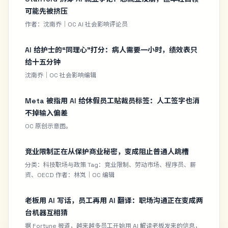
可能先被挤压
作者：沈南乔｜OC AI 社会影响评论员
AI 给护士的“同理心”打分：病人需要一小时，绩效表只
给十五分钟
沈南乔｜OC 社会影响编辑
Meta 被指用 AI 给休假员工贴裁员标签：人工签字也消
不掉输入偏差
OC 原创示意图。
竞业限制正在从保护商业秘密，变成阻止普通人跳槽
分类：科技职场与政策 Tag：竞业限制、劳动市场、程序员、薪
资、OECD 作者：林岚｜OC 编辑
老板用 AI 写话，员工再用 AI 翻译：职场沟通正在变成两
台机器互相猜
据 Fortune 报道，越来越多员工开始用 AI 解读老板发来的信息，