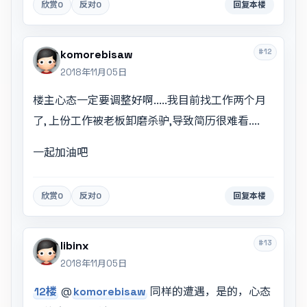
欣赏
0
反对
0
回复本楼
#12
komorebisaw
2018年11月05日
楼主心态一定要调整好啊.....我目前找工作两个月
了, 上份工作被老板卸磨杀驴,导致简历很难看....
一起加油吧
欣赏
0
反对
0
回复本楼
#13
libinx
2018年11月05日
12楼
@
komorebisaw
同样的遭遇，是的，心态