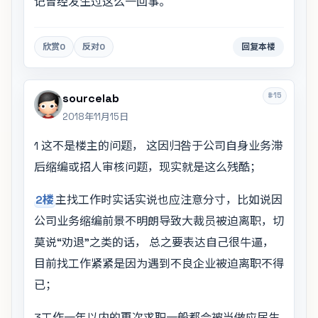
记曾经发生过这么一回事。
欣赏
0
反对
0
回复本楼
#15
sourcelab
2018年11月15日
1 这不是楼主的问题， 这因归咎于公司自身业务滞
后缩编或招人审核问题，现实就是这么残酷；
2楼
主找工作时实话实说也应注意分寸，比如说因
公司业务缩编前景不明朗导致大裁员被迫离职，切
莫说“劝退"之类的话， 总之要表达自己很牛逼，
目前找工作紧紧是因为遇到不良企业被迫离职不得
已；
3工作一年以内的再次求职一般都会被当做应届生