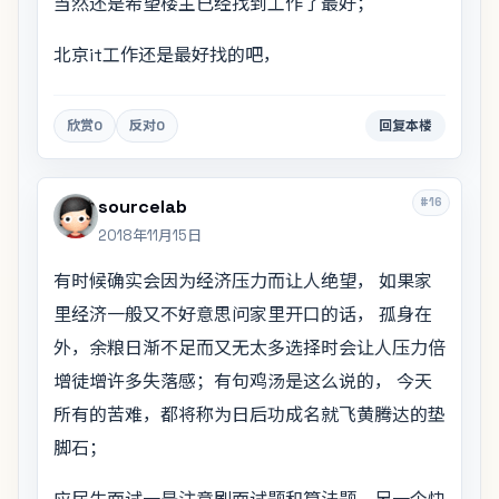
当然还是希望楼主已经找到工作了最好；
北京it工作还是最好找的吧，
欣赏
0
反对
0
回复本楼
#16
sourcelab
2018年11月15日
有时候确实会因为经济压力而让人绝望， 如果家
里经济一般又不好意思问家里开口的话， 孤身在
外，余粮日渐不足而又无太多选择时会让人压力倍
增徒增许多失落感；有句鸡汤是这么说的， 今天
所有的苦难，都将称为日后功成名就飞黄腾达的垫
脚石；