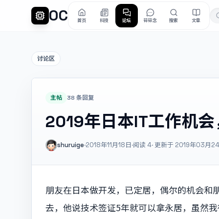
OC
首页
科技
论坛
碎碎念
搜索
文章
讨论区
主帖
38 条回复
2019年日本IT工作机
shuruige
·
2018年11月18日
·
阅读
4
· 更新于 2019年03月2
朋友在日本做开发，已定居，偶尔的机会和
去，他说技术签证5年就可以拿永居，虽然