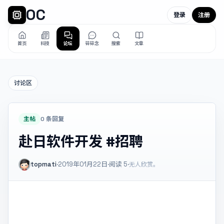
OC
登录
注册
首页
科技
论坛
碎碎念
搜索
文章
讨论区
主帖
0 条回复
赴日软件开发 #招聘
topmati
·
2019年01月22日
·
阅读
5
·
无人欣赏。