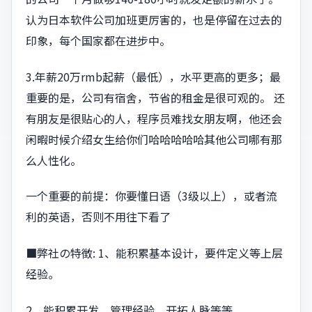
认为日本软件公司加班更厉害的，也是停留在过去的
印象，每个国家都在进步中。
3.年薪20万rmb起薪（最低），水平更高的更多；最
重要的是，公司有宿舍，节省的租金是很可观的。 还
有朋友是很贴心的人，程序员难找女朋友啊，他还会
闲暇时候介绍女生给你们哈哈哈哈哈其他公司哪有那
么人性化。
一个重要的前提：你要懂日语（3级以上），或者流
利的英语，否则不用往下看了
■弊社の特徴: 1、能积累基本设计，要件定义等上层
经验。
2、能积累开发、管理经验，开拓人脉等等。