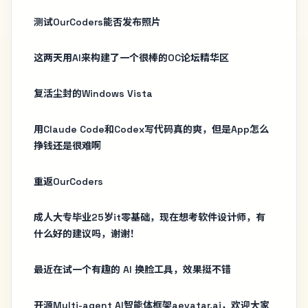
测试OurCoders能否发布照片
这两天用AI来构建了一个很棒的OC论坛精华区
复活尘封的Windows Vista
用Claude Code和Codex写代码真的爽，但是App怎么
挣钱还是很难啊
重返OurCoders
成人大专毕业25岁it零基础，现在想考软件设计师，有
什么好的建议吗，谢谢！
最近在试一个有趣的 AI 换脸工具，效果挺不错
开源Multi-agent AI智能体框架aevatar.ai，欢迎大家