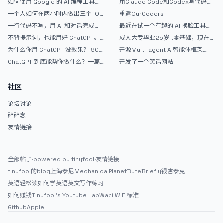
如何使用 Google 的 AI 编程工具
用Claude Code和Codex写代码真
AntiGravity：独立开发者的新时代
的爽，但是App怎么挣钱还是很难啊
一个人如何在两小时内做出三个 iOS
重返OurCoders
武器
APP？｜AntiGravity + Gemini 3 实
一行代码不写，用 AI 和对话完成一
最近在试一个有趣的 AI 换脸工具，
战完整记录
个完整网站：《图书天堂》实战记录
效果挺不错
不背提示词，也能用好 ChatGPT。
成人大专毕业25岁it零基础，现在想
一个万能提问模板
考软件设计师，有什么好的建议吗，
为什么你用 ChatGPT 没效果？ 90%
开源Multi-agent AI智能体框架
谢谢！
的人第一步就问错了
aevatar.ai，欢迎大家贡献代码
ChatGPT 到底能帮你做什么？一篇
开发了一个笑话网站
给普通人的使用说明
社区
论坛讨论
碎碎念
友情链接
全部帖子
·
powered by tinyfool
·
友情链接
tinyfool的blog
上海泰尼
Mechanica Planet
ByteBriefly
银杏泰克
英语轻松读
如何学英语
英文写作练习
如何赚钱
Tinyfool's Youtube Lab
Wapi WIFI标准
Github
Apple