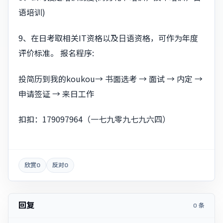
语培训)
9、在日考取相关IT资格以及⽇语资格，可作为年度
评价标准。 报名程序:
投简历到我的koukou→ 书面选考 → 面试 → 内定 →
申请签证 → 来日工作
扣扣：179097964（一七九零九七九六四）
欣赏
0
反对
0
回复
0 条