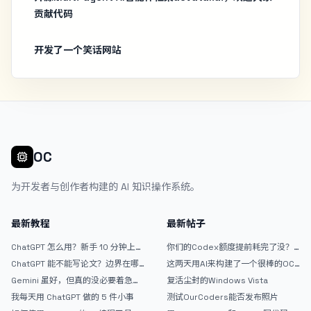
贡献代码
开发了一个笑话网站
OC
为开发者与创作者构建的 AI 知识操作系统。
最新教程
最新帖子
ChatGPT 怎么用？新手 10 分钟上手
你们的Codex额度提前耗完了没？
指南
戒断反应如何？
ChatGPT 能不能写论文？边界在哪
这两天用AI来构建了一个很棒的OC
里
论坛精华区
Gemini 虽好，但真的没必要着急放
复活尘封的Windows Vista
弃 ChatGPT
我每天用 ChatGPT 做的 5 件小事
测试OurCoders能否发布照片