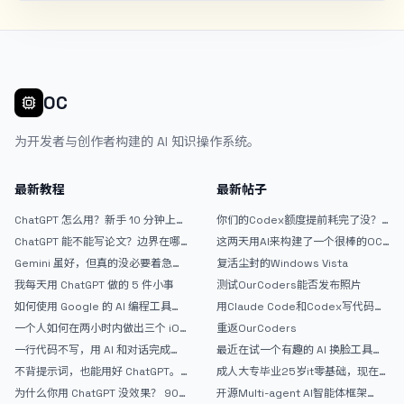
OC
为开发者与创作者构建的 AI 知识操作系统。
最新教程
最新帖子
ChatGPT 怎么用？新手 10 分钟上手
你们的Codex额度提前耗完了没？
指南
戒断反应如何？
ChatGPT 能不能写论文？边界在哪
这两天用AI来构建了一个很棒的OC
里
论坛精华区
Gemini 虽好，但真的没必要着急放
复活尘封的Windows Vista
弃 ChatGPT
我每天用 ChatGPT 做的 5 件小事
测试OurCoders能否发布照片
如何使用 Google 的 AI 编程工具
用Claude Code和Codex写代码真
AntiGravity：独立开发者的新时代
的爽，但是App怎么挣钱还是很难啊
一个人如何在两小时内做出三个 iOS
重返OurCoders
武器
APP？｜AntiGravity + Gemini 3 实
一行代码不写，用 AI 和对话完成一
最近在试一个有趣的 AI 换脸工具，
战完整记录
个完整网站：《图书天堂》实战记录
效果挺不错
不背提示词，也能用好 ChatGPT。
成人大专毕业25岁it零基础，现在想
一个万能提问模板
考软件设计师，有什么好的建议吗，
为什么你用 ChatGPT 没效果？ 90%
开源Multi-agent AI智能体框架
谢谢！