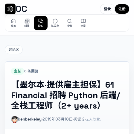
OC
登录
注册
首页
科技
论坛
碎碎念
搜索
文章
讨论区
主帖
0 条回复
【墨尔本·提供雇主担保】61
Financial 招聘 Python 后端/
全栈工程师（2+ years）
kenberkeley
·
2019年03月18日
·
阅读
2
·
无人欣赏。