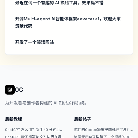
最近在试一个有趣的 AI 换脸工具，效果挺不错
开源Multi-agent AI智能体框架aevatar.ai，欢迎大家
贡献代码
开发了一个笑话网站
OC
为开发者与创作者构建的 AI 知识操作系统。
最新教程
最新帖子
ChatGPT 怎么用？新手 10 分钟上手
你们的Codex额度提前耗完了没？
指南
戒断反应如何？
ChatGPT 能不能写论文？边界在哪
这两天用AI来构建了一个很棒的OC