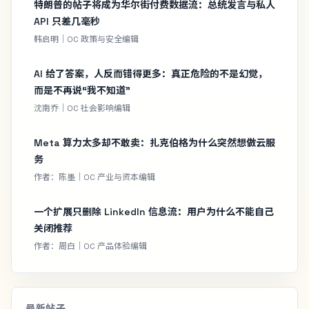
特朗普的帖子将成为华尔街付费数据流：总统发言与私人
API 只差几毫秒
韩启明｜OC 政策与安全编辑
AI 给了答案，人反而错得更多：真正危险的不是幻觉，
而是不再说“我不知道”
沈南乔｜OC 社会影响编辑
Meta 算力太多却不敢卖：扎克伯格为什么突然想做云服
务
作者：陈墨｜OC 产业与资本编辑
一个扩展只删除 LinkedIn 信息流：用户为什么不能自己
关闭推荐
作者：周白｜OC 产品体验编辑
最新帖子