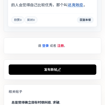
的人会觉得自己比较优秀，那个叫
达克效应
。
欣赏
0
反对
0
回复本楼
请
登录
或者
注册
。
发布新帖
相关帖子
总是觉得确立目标时很纠结. 求破.