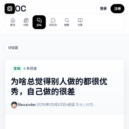
OC
登录
注册
首页
科技
论坛
碎碎念
搜索
文章
讨论区
主帖
4 条回复
为啥总觉得别人做的都很优
秀，自己做的很差
Alexander
·
2019年05月23日
·
阅读
3
·
无人欣赏。