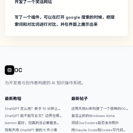
开发了一个笑话网站
写了一个插件，可以在打开 google 搜索的时候，把搜
索词和对比词进行对比，并在界面上展示出来
OC
为开发者与创作者构建的 AI 知识操作系统。
最新教程
最新帖子
ChatGPT 怎么用？新手 10 分钟上手
这两天用AI来构建了一个很棒的OC
指南
论坛精华区
ChatGPT 能不能写论文？边界在哪
复活尘封的Windows Vista
里
Gemini 虽好，但真的没必要着急放
测试OurCoders能否发布照片
弃 ChatGPT
我每天用 ChatGPT 做的 5 件小事
用Claude Code和Codex写代码真