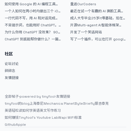
的爽，但是App怎么挣钱还是很难啊
如何使用 Google 的 AI 编程工具
重返OurCoders
AntiGravity：独立开发者的新时代
一个人如何在两小时内做出三个 iOS
最近在试一个有趣的 AI 换脸工具，
武器
APP？｜AntiGravity + Gemini 3 实
效果挺不错
一行代码不写，用 AI 和对话完成一
成人大专毕业25岁it零基础，现在想
战完整记录
个完整网站：《图书天堂》实战记录
考软件设计师，有什么好的建议吗，
不背提示词，也能用好 ChatGPT。
开源Multi-agent AI智能体框架
谢谢！
一个万能提问模板
aevatar.ai，欢迎大家贡献代码
为什么你用 ChatGPT 没效果？ 90%
开发了一个笑话网站
的人第一步就问错了
ChatGPT 到底能帮你做什么？一篇
写了一个插件，可以在打开 google
给普通人的使用说明
搜索的时候，把搜索词和对比词进行
对比，并在界面上展示出来
社区
论坛讨论
碎碎念
友情链接
全部帖子
·
powered by tinyfool
·
友情链接
tinyfool的blog
上海泰尼
Mechanica Planet
ByteBriefly
银杏泰克
英语轻松读
如何学英语
英文写作练习
如何赚钱
Tinyfool's Youtube Lab
Wapi WIFI标准
Github
Apple