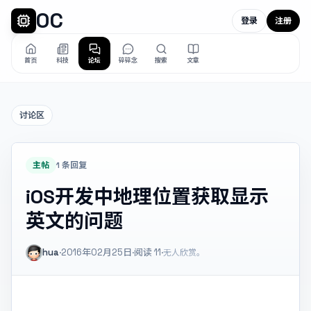
OC
登录
注册
首页
科技
论坛
碎碎念
搜索
文章
讨论区
主帖
1 条回复
iOS开发中地理位置获取显示
英文的问题
hua
·
2016年02月25日
·
阅读
11
·
无人欣赏。