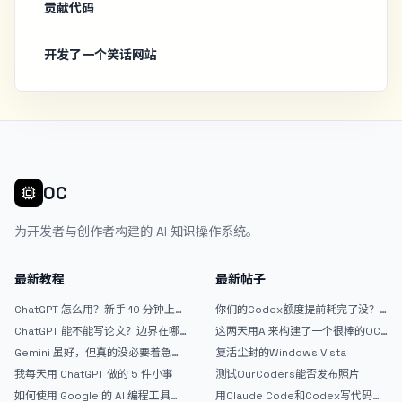
贡献代码
开发了一个笑话网站
OC
为开发者与创作者构建的 AI 知识操作系统。
最新教程
最新帖子
ChatGPT 怎么用？新手 10 分钟上手
你们的Codex额度提前耗完了没？
指南
戒断反应如何？
ChatGPT 能不能写论文？边界在哪
这两天用AI来构建了一个很棒的OC
里
论坛精华区
Gemini 虽好，但真的没必要着急放
复活尘封的Windows Vista
弃 ChatGPT
我每天用 ChatGPT 做的 5 件小事
测试OurCoders能否发布照片
如何使用 Google 的 AI 编程工具
用Claude Code和Codex写代码真