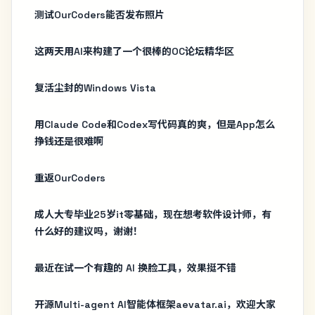
测试OurCoders能否发布照片
这两天用AI来构建了一个很棒的OC论坛精华区
复活尘封的Windows Vista
用Claude Code和Codex写代码真的爽，但是App怎么
挣钱还是很难啊
重返OurCoders
成人大专毕业25岁it零基础，现在想考软件设计师，有
什么好的建议吗，谢谢！
最近在试一个有趣的 AI 换脸工具，效果挺不错
开源Multi-agent AI智能体框架aevatar.ai，欢迎大家