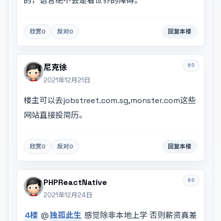
的，语言绝不会是看世界的障碍。
欣赏
0
反对
0
回复本楼
#5
尼克徐
2021年12月21日
楼主可以去jobstreet.com.sg,monster.com这些
网站直接投简历。
欣赏
0
反对
0
回复本楼
#6
PHPReactNative
2021年12月24日
4楼
@
独孤此生
感觉除非本地上学 否则薪资真差