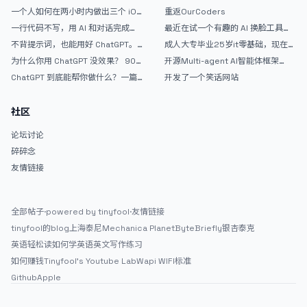
AntiGravity：独立开发者的新时代
的爽，但是App怎么挣钱还是很难啊
一个人如何在两小时内做出三个 iOS
重返OurCoders
武器
APP？｜AntiGravity + Gemini 3 实
一行代码不写，用 AI 和对话完成一
最近在试一个有趣的 AI 换脸工具，
战完整记录
个完整网站：《图书天堂》实战记录
效果挺不错
不背提示词，也能用好 ChatGPT。
成人大专毕业25岁it零基础，现在想
一个万能提问模板
考软件设计师，有什么好的建议吗，
为什么你用 ChatGPT 没效果？ 90%
开源Multi-agent AI智能体框架
谢谢！
的人第一步就问错了
aevatar.ai，欢迎大家贡献代码
ChatGPT 到底能帮你做什么？一篇
开发了一个笑话网站
给普通人的使用说明
社区
论坛讨论
碎碎念
友情链接
全部帖子
·
powered by tinyfool
·
友情链接
tinyfool的blog
上海泰尼
Mechanica Planet
ByteBriefly
银杏泰克
英语轻松读
如何学英语
英文写作练习
如何赚钱
Tinyfool's Youtube Lab
Wapi WIFI标准
Github
Apple