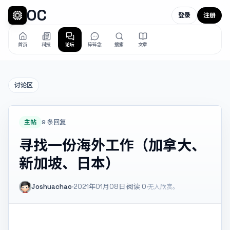
OC
登录
注册
首页
科技
论坛
碎碎念
搜索
文章
讨论区
主帖
9 条回复
寻找一份海外工作（加拿大、
新加坡、日本）
Joshuachao
·
2021年01月08日
·
阅读
0
·
无人欣赏。