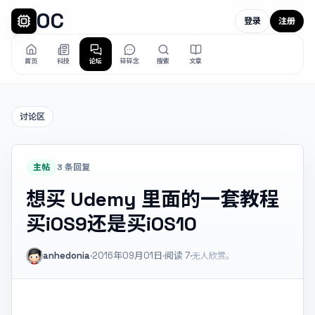
OC
登录
注册
首页
科技
论坛
碎碎念
搜索
文章
讨论区
主帖
3 条回复
想买 Udemy 里面的一套教程
买iOS9还是买iOS10
anhedonia
·
2016年09月01日
·
阅读
7
·
无人欣赏。