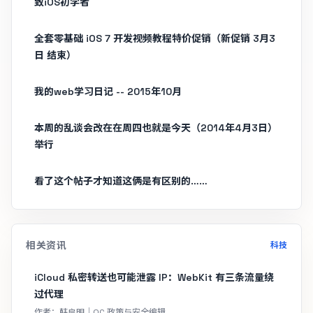
致iOS初学者
全套零基础 iOS 7 开发视频教程特价促销（新促销 3月3
日 结束）
我的web学习日记 -- 2015年10月
本周的乱谈会改在在周四也就是今天（2014年4月3日）
举行
看了这个帖子才知道这俩是有区别的……
相关资讯
科技
iCloud 私密转送也可能泄露 IP：WebKit 有三条流量绕
过代理
作者：韩启明｜OC 政策与安全编辑