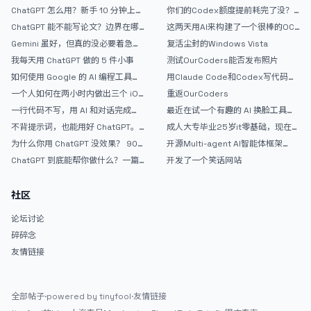
ChatGPT 怎么用？新手 10 分钟上手
你们的Codex额度提前耗完了没？
指南
戒断反应如何？
ChatGPT 能不能写论文？边界在哪
这两天用AI来构建了一个很棒的OC
里
论坛精华区
Gemini 虽好，但真的没必要着急放
复活尘封的Windows Vista
弃 ChatGPT
我每天用 ChatGPT 做的 5 件小事
测试OurCoders能否发布照片
如何使用 Google 的 AI 编程工具
用Claude Code和Codex写代码真
AntiGravity：独立开发者的新时代
的爽，但是App怎么挣钱还是很难啊
一个人如何在两小时内做出三个 iOS
重返OurCoders
武器
APP？｜AntiGravity + Gemini 3 实
一行代码不写，用 AI 和对话完成一
最近在试一个有趣的 AI 换脸工具，
战完整记录
个完整网站：《图书天堂》实战记录
效果挺不错
不背提示词，也能用好 ChatGPT。
成人大专毕业25岁it零基础，现在想
一个万能提问模板
考软件设计师，有什么好的建议吗，
为什么你用 ChatGPT 没效果？ 90%
开源Multi-agent AI智能体框架
谢谢！
的人第一步就问错了
aevatar.ai，欢迎大家贡献代码
ChatGPT 到底能帮你做什么？一篇
开发了一个笑话网站
给普通人的使用说明
社区
论坛讨论
碎碎念
友情链接
全部帖子
·
powered by tinyfool
·
友情链接