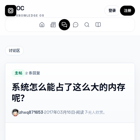
OC
登录
注册
KNOWLEDGE OS
讨论区
主帖
2 条回复
系统怎么能占了这么大的内存
呢？
zhxq871653
·
2017年03月16日
·
阅读
7
·
无人欣赏。