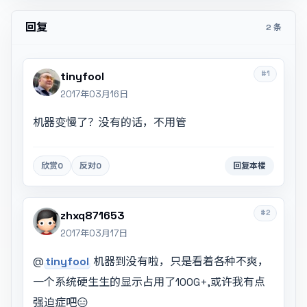
回复
2 条
#1
tinyfool
2017年03月16日
机器变慢了？没有的话，不用管
欣赏
0
反对
0
回复本楼
#2
zhxq871653
2017年03月17日
@
tinyfool
机器到没有啦，只是看着各种不爽，
一个系统硬生生的显示占用了100G+,或许我有点
强迫症吧😑