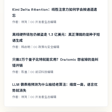
Kimi Delta Attention：线性注意力如何学会按通道遗
忘
作者：林岚｜OC 开发者生态编辑
离线硬件钱包仍被盗走 1.3 亿美元：真正薄弱的是种子短
语生成
作者：韩启明｜OC 政策与安全编辑
只需2万个量子比特就能实用？Oratomic 想省掉的是纠
错开销
作者：陈墨｜OC 前沿科技编辑
LLM 做表格预测为什么输给老算法：维度一高，语言优
势就消失
作者：林岚｜OC 开发者生态编辑