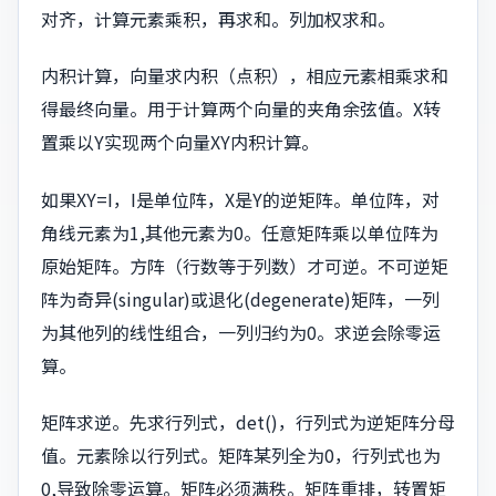
对齐，计算元素乘积，再求和。列加权求和。
内积计算，向量求内积（点积），相应元素相乘求和
得最终向量。用于计算两个向量的夹角余弦值。X转
置乘以Y实现两个向量XY内积计算。
如果XY=I，I是单位阵，X是Y的逆矩阵。单位阵，对
角线元素为1,其他元素为0。任意矩阵乘以单位阵为
原始矩阵。方阵（行数等于列数）才可逆。不可逆矩
阵为奇异(singular)或退化(degenerate)矩阵，一列
为其他列的线性组合，一列归约为0。求逆会除零运
算。
矩阵求逆。先求行列式，det()，行列式为逆矩阵分母
值。元素除以行列式。矩阵某列全为0，行列式也为
0,导致除零运算。矩阵必须满秩。矩阵重排，转置矩