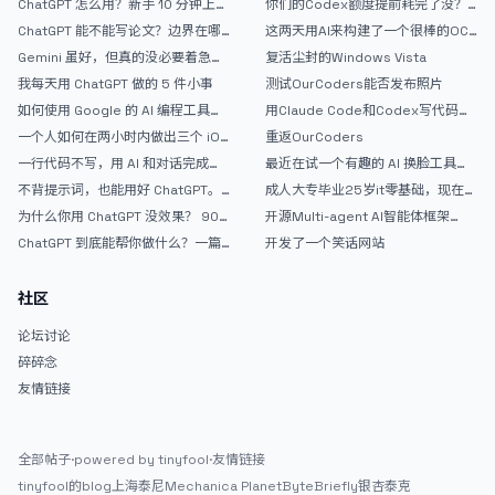
ChatGPT 怎么用？新手 10 分钟上手
你们的Codex额度提前耗完了没？
指南
戒断反应如何？
ChatGPT 能不能写论文？边界在哪
这两天用AI来构建了一个很棒的OC
里
论坛精华区
Gemini 虽好，但真的没必要着急放
复活尘封的Windows Vista
弃 ChatGPT
我每天用 ChatGPT 做的 5 件小事
测试OurCoders能否发布照片
如何使用 Google 的 AI 编程工具
用Claude Code和Codex写代码真
AntiGravity：独立开发者的新时代
的爽，但是App怎么挣钱还是很难啊
一个人如何在两小时内做出三个 iOS
重返OurCoders
武器
APP？｜AntiGravity + Gemini 3 实
一行代码不写，用 AI 和对话完成一
最近在试一个有趣的 AI 换脸工具，
战完整记录
个完整网站：《图书天堂》实战记录
效果挺不错
不背提示词，也能用好 ChatGPT。
成人大专毕业25岁it零基础，现在想
一个万能提问模板
考软件设计师，有什么好的建议吗，
为什么你用 ChatGPT 没效果？ 90%
开源Multi-agent AI智能体框架
谢谢！
的人第一步就问错了
aevatar.ai，欢迎大家贡献代码
ChatGPT 到底能帮你做什么？一篇
开发了一个笑话网站
给普通人的使用说明
社区
论坛讨论
碎碎念
友情链接
全部帖子
·
powered by tinyfool
·
友情链接
tinyfool的blog
上海泰尼
Mechanica Planet
ByteBriefly
银杏泰克