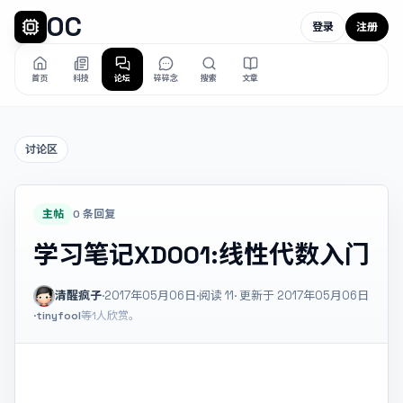
OC
登录
注册
首页
科技
论坛
碎碎念
搜索
文章
讨论区
主帖
0 条回复
学习笔记XD001:线性代数入门
清醒疯子
·
2017年05月06日
·
阅读
11
· 更新于 2017年05月06日
·
tinyfool
等1人欣赏。