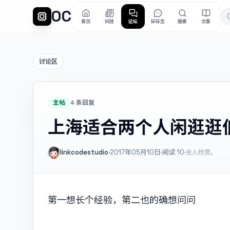
OC
首页
科技
论坛
碎碎念
搜索
文章
讨论区
主帖
4 条回复
上海适合两个人闲逛逛
linkcodestudio
·
2017年05月10日
·
阅读
10
·
无人欣赏。
第一想长个经验，第二也的确想问问