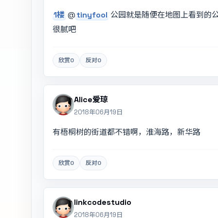
1楼
@
tinyfool
公园就是随便在地图上看到的公
很腻吧
欣赏
0
反对
0
Alice爱琼
2018年06月19日
有梧桐树的街道都不错啊，淮海路，新华路
欣赏
0
反对
0
linkcodestudio
2018年06月19日