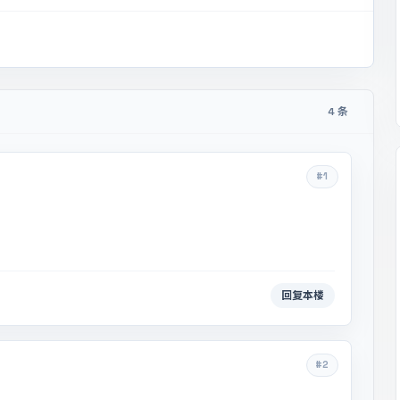
4 条
#1
回复本楼
#2