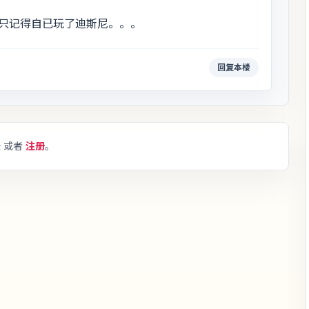
只记得自已玩了迪斯尼。。。
回复本楼
录
或者
注册
。