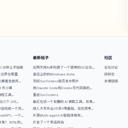
最新帖子
社区
10 分钟上手指南
这两天用AI来构建了一个很棒的OC论坛
论坛讨论
精华区
文？边界在哪里
复活尘封的Windows Vista
碎碎念
没必要着急放弃
测试OurCoders能否发布照片
友情链接
 5 件小事
用Claude Code和Codex写代码真的
爽，但是App怎么挣钱还是很难啊
 编程工具
重返OurCoders
开发者的新时代武器
三个 iOS
最近在试一个有趣的 AI 换脸工具，效果
Gemini 3 实战完
挺不错
和对话完成一个完
成人大专毕业25岁it零基础，现在想考软
战记录
件设计师，有什么好的建议吗，谢谢！
atGPT。一个
开源Multi-agent AI智能体框架
aevatar.ai，欢迎大家贡献代码
90% 的
开发了一个笑话网站