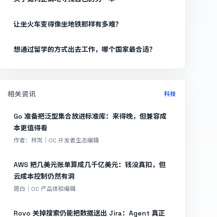
让坐火车变得像坐地铁那样有多难？
想通过留学的方式出去工作，哪个国家最合适？
相关资讯
科技
Go 准备把泛型集合放进标准库：来得晚，但兼容成
本更值得看
作者：林岚｜OC 开发者生态编辑
AWS 把几美元账单算成几千亿美元：钱没真扣，但
云成本控制仍然有洞
周白｜OC 产品体验编辑
Rovo 关掉搜索仍能把数据送出 Jira：Agent 真正