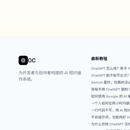
最新教程
OC
ChatGPT 怎么用？新手 
为开发者与创作者构建的 AI 知识操
ChatGPT 能不能写论
作系统。
Gemini 虽好，但真的
ChatGPT
我每天用 ChatGPT 做的
如何使用 Google 的 AI
AntiGravity：独立
一个人如何在两小时内做出
APP？｜AntiGravity + 
一行代码不写，用 AI 
整记录
整网站：《图书天堂》实
不背提示词，也能用好 Ch
万能提问模板
为什么你用 ChatGPT 没效果？ 
人第一步就问错了