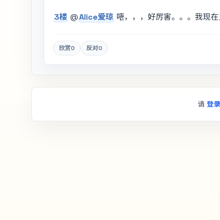
3楼
@
Alice爱琼
唔，，，好厉害。。。我现在
欣赏
0
反对
0
请
登