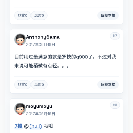
欣赏
0
反对
0
回复本楼
#7
AnthonySama
2017年06月19日
目前用过最满意的就是罗技的g900了，不过对我
来说可能稍微有点轻。。。
欣赏
0
反对
0
回复本楼
#8
moyumoyu
2017年06月19日
7楼
@
(null)
哦哦