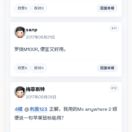
欣赏
0
反对
0
回复本楼
#11
sanp
2017年06月21日
罗技M100R, 便宜又好用。
欣赏
0
反对
0
回复本楼
#12
梅菲斯特
2017年08月09日
4楼
@
利奥123
正解。我用的Mx anywhere 2 顺
便说一句苹果鼠标能用？