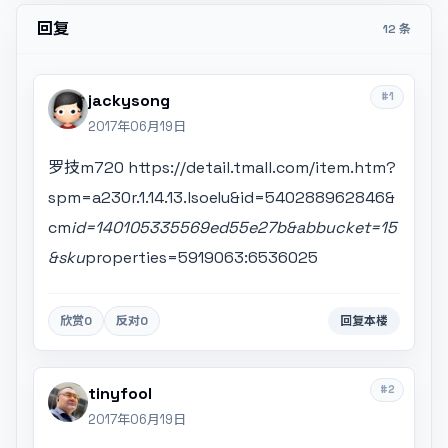
回复
12 条
#1
jackysong
2017年06月19日
罗技m720 https://detail.tmall.com/item.htm?
spm=a230r.1.14.13.lsoeIu&id=540288962846&
cm
id=140105335569ed55e27b&abbucket=15
&sku
properties=5919063:6536025
欣赏
0
反对
0
回复本楼
#2
tinyfool
2017年06月19日