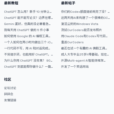
最新教程
最新帖子
ChatGPT 怎么用？新手 10 分钟上手
你们的Codex额度提前耗完了没？
指南
戒断反应如何？
ChatGPT 能不能写论文？边界在哪
这两天用AI来构建了一个很棒的OC
里
论坛精华区
Gemini 虽好，但真的没必要着急放
复活尘封的Windows Vista
弃 ChatGPT
我每天用 ChatGPT 做的 5 件小事
测试OurCoders能否发布照片
如何使用 Google 的 AI 编程工具
用Claude Code和Codex写代码真
AntiGravity：独立开发者的新时代
的爽，但是App怎么挣钱还是很难啊
一个人如何在两小时内做出三个 iOS
重返OurCoders
武器
APP？｜AntiGravity + Gemini 3 实
一行代码不写，用 AI 和对话完成一
最近在试一个有趣的 AI 换脸工具，
战完整记录
个完整网站：《图书天堂》实战记录
效果挺不错
不背提示词，也能用好 ChatGPT。
成人大专毕业25岁it零基础，现在想
一个万能提问模板
考软件设计师，有什么好的建议吗，
为什么你用 ChatGPT 没效果？ 90%
开源Multi-agent AI智能体框架
谢谢！
的人第一步就问错了
aevatar.ai，欢迎大家贡献代码
ChatGPT 到底能帮你做什么？一篇
开发了一个笑话网站
给普通人的使用说明
社区
论坛讨论
碎碎念
友情链接