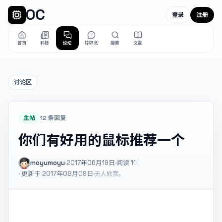
OC
登录
注册
首页
科技
论坛
碎碎念
搜索
文章
讨论区
主帖
12 条回复
你们有好用的鼠标推荐一个
moyumoyu
·
2017年06月19日
·
阅读
11
· 更新于 2017年08月09日
·
无人欣赏。