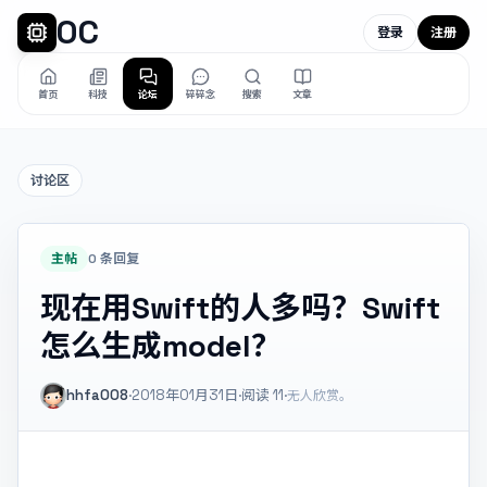
OC
登录
注册
首页
科技
论坛
碎碎念
搜索
文章
讨论区
主帖
0 条回复
现在用Swift的人多吗？Swift
怎么生成model？
hhfa008
·
2018年01月31日
·
阅读
11
·
无人欣赏。