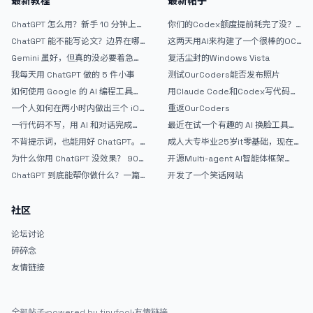
最新教程
最新帖子
ChatGPT 怎么用？新手 10 分钟上手
你们的Codex额度提前耗完了没？
指南
戒断反应如何？
ChatGPT 能不能写论文？边界在哪
这两天用AI来构建了一个很棒的OC
里
论坛精华区
Gemini 虽好，但真的没必要着急放
复活尘封的Windows Vista
弃 ChatGPT
我每天用 ChatGPT 做的 5 件小事
测试OurCoders能否发布照片
如何使用 Google 的 AI 编程工具
用Claude Code和Codex写代码真
AntiGravity：独立开发者的新时代
的爽，但是App怎么挣钱还是很难啊
一个人如何在两小时内做出三个 iOS
重返OurCoders
武器
APP？｜AntiGravity + Gemini 3 实
一行代码不写，用 AI 和对话完成一
最近在试一个有趣的 AI 换脸工具，
战完整记录
个完整网站：《图书天堂》实战记录
效果挺不错
不背提示词，也能用好 ChatGPT。
成人大专毕业25岁it零基础，现在想
一个万能提问模板
考软件设计师，有什么好的建议吗，
为什么你用 ChatGPT 没效果？ 90%
开源Multi-agent AI智能体框架
谢谢！
的人第一步就问错了
aevatar.ai，欢迎大家贡献代码
ChatGPT 到底能帮你做什么？一篇
开发了一个笑话网站
给普通人的使用说明
社区
论坛讨论
碎碎念
友情链接
全部帖子
·
powered by tinyfool
·
友情链接