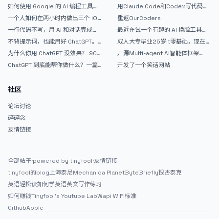
如何使用 Google 的 AI 编程工具
用Claude Code和Codex写代码真
AntiGravity：独立开发者的新时代
的爽，但是App怎么挣钱还是很难啊
一个人如何在两小时内做出三个 iOS
重返OurCoders
武器
APP？｜AntiGravity + Gemini 3 实
一行代码不写，用 AI 和对话完成一
最近在试一个有趣的 AI 换脸工具，
战完整记录
个完整网站：《图书天堂》实战记录
效果挺不错
不背提示词，也能用好 ChatGPT。
成人大专毕业25岁it零基础，现在想
一个万能提问模板
考软件设计师，有什么好的建议吗，
为什么你用 ChatGPT 没效果？ 90%
开源Multi-agent AI智能体框架
谢谢！
的人第一步就问错了
aevatar.ai，欢迎大家贡献代码
ChatGPT 到底能帮你做什么？一篇
开发了一个笑话网站
给普通人的使用说明
社区
论坛讨论
碎碎念
友情链接
全部帖子
·
powered by tinyfool
·
友情链接
tinyfool的blog
上海泰尼
Mechanica Planet
ByteBriefly
银杏泰克
英语轻松读
如何学英语
英文写作练习
如何赚钱
Tinyfool's Youtube Lab
Wapi WIFI标准
Github
Apple