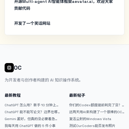
开源Multi-agent AI智能体框架aevatar.ai，欢迎大家
贡献代码
开发了一个笑话网站
OC
为开发者与创作者构建的 AI 知识操作系统。
最新教程
最新帖子
ChatGPT 怎么用？新手 10 分钟上手
你们的Codex额度提前耗完了没？
指南
戒断反应如何？
ChatGPT 能不能写论文？边界在哪
这两天用AI来构建了一个很棒的OC
里
论坛精华区
Gemini 虽好，但真的没必要着急放
复活尘封的Windows Vista
弃 ChatGPT
我每天用 ChatGPT 做的 5 件小事
测试OurCoders能否发布照片