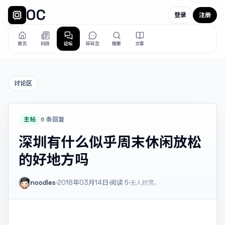
OC
登录
注册
首页
科技
论坛
碎碎念
搜索
文章
讨论区
主帖
6 条回复
深圳有什么似乎周末休闲放松
的好地方吗
noodles
·
2018年03月14日
·
阅读
5
·
无人欣赏。