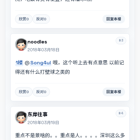
欣赏
0
反对
0
回复本楼
#3
noodles
2018年03月18日
1楼
@
Song4uI
哦，这个听上去有点意思 以前记
得还有什么打壁球之类的
欣赏
0
反对
0
回复本楼
#4
东岸往事
2018年03月19日
重点不是景啥的。。重点是人。。。。深圳这么多