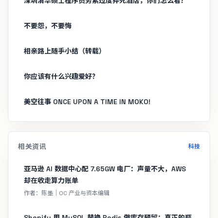
深圳清华硕士程序员劳累过度猝死酒店，你们怎么看？
不要怨，不要悔
相亲路上随手小结（转载）
你应该有什么兴趣爱好？
美空往事 ONCE UPON A TIME IN MOKO!
相关资讯
科技
亚马逊 AI 数据中心配 7.65GW 电厂：声量不大，AWS
却在收走算力账单
作者：陈墨｜OC 产业与资本编辑
Shopify 用 MySQL 替换 Redis 做库存预留：真正的瓶